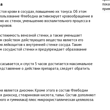
та
тоя крови в сосудах, повышению их тонуса. Об этом
спользование Флебодиа активизирует кровообращение в
ию их стенок, уменьшению воспалительного процесса в
кровов.
астяжимость венозной стенки, а также уменьшает
м свойством действующего вещества является его
я лейкоцитов к внутренней стенке сосуда. Таким
ем сосудистой стенки и предупреждает образование
всасывается, и спустя 5 часов достигается максимальное
редставление о действии препарата, следует обратить
я является диосмин. Кроме этого в состав Флебодии
 диоксид, стеариновая кислота, тальк. Состав дополняют
иного и гуммилака) плюс микрокристаллическая целлюлоза.