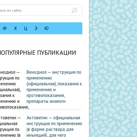
Ф
Х
Ц
Э
Ю
ПОПУЛЯРНЫЕ ПУБЛИКАЦИИ
Венодиол — инструкция по
применению
(официальная), показания к
применению и
противопоказания,
препараты аналоги
Актовегин — официальная
инструкция по применению
(в форме раствора для
инъекций), для чего