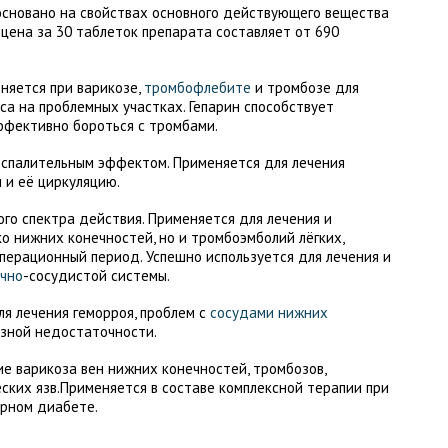
основано на свойствах основного действующего вещества
цена за 30 таблеток препарата составляет от 690
еняется при варикозе,
тромбофлебите
и тромбозе для
са на проблемных участках. Гепарин способствует
ффективно бороться с тромбами.
оспалительным эффектом. Применяется для лечения
 и её циркуляцию.
го спектра действия. Применяется для лечения и
о нижних конечностей, но и тромбоэмболий лёгких,
перационный период. Успешно используется для лечения и
чно
-сосудистой системы.
ля лечения геморроя, проблем с
сосудами нижних
озной недостаточности.
е варикоза вен нижних конечностей, тромбозов,
ких язв.Применяется в составе комплексной терапии при
арном диабете.