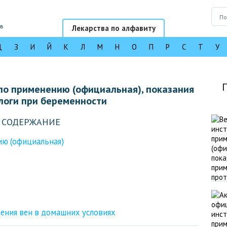
ов
Лекарства по алфавиту
Д
З
И
Й
К
Л
М
Н
О
П
Р
С
Т
У
по применению (официальная), показания
логи при беременности
СОДЕРЖАНИЕ
ию (официальная)
ения вен в домашних условиях