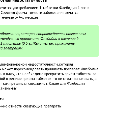
нозная недостаточность
лечится употреблением 1 таблетки Флебодиа 1 раз в
. Средняя форма тяжести заболевания лечится
течение 3-4-х месяцев.
аболевания, которая сопровождается появлением
комендуется принимать Флебодиа в течение 6
 1 таблетке (0,6 г). Желательно принимать
д завтраком.
 лимфовенозной недостаточности, которая
ач может порекомендовать принимать препарат Флебодиа
ь в виду, что необходимо прекратить приём таблеток за
бой в режиме приёма таблеток, то не стоит паниковать, а
 как предписал специалист. Какие для Флебодии
ктивными?
ия
можно отнести следующие препараты: