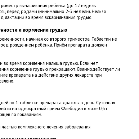
 триместр вынашивания ребёнка (до 12 недель
сяц перед родами (минимально 2-3 недели). Нельзя
д лактации во время вскармливания грудью.
нности и кормлении грудью
еменности, начиная со второго триместра. Таблетки не
перед рождением ребёнка. Приём препарата должен
и во время кормления малыша грудью. Если нет
чения кормление грудью прекращают. Взаимодействует ли
ние препарата на действие других лекарств при
овлено.
дней по 1 таблетке препарата дважды в день. Суточная
ерейти на однократный приём Флебодиа в дозе 0,6 г.
сяцев по показаниям.
 частью комплексного лечения заболевания.