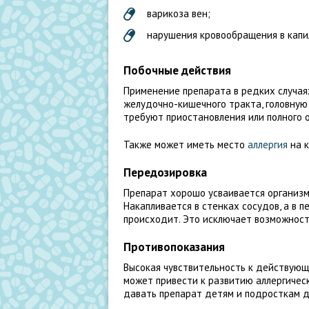
варикоза вен;
нарушения кровообращения в капи
Побочные действия
Применение препарата в редких случа
желудочно-кишечного тракта, головную 
требуют приостановления или полного о
Также может иметь место
аллергия
на к
Передозировка
Препарат хорошо усваивается организмо
Накапливается в стенках сосудов, а в п
происходит. Это исключает возможнос
Противопоказания
Высокая чувствительность к действую
может привести к развитию аллергическ
давать препарат детям и подросткам д