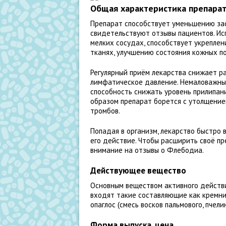
Общая характеристика препара
Препарат способствует уменьшению зас
свидетельствуют отзывы пациентов. И
мелких сосудах, способствует укреплен
тканях, улучшению состояния кожных по
Регулярный приём лекарства снижает р
лимфатическое давление. Немаловажны
способность снижать уровень прилипани
образом препарат борется с утолщени
тромбов.
Попадая в организм, лекарство быстро 
его действие. Чтобы расширить своё п
внимание на отзывы о Флебодиа.
Действующее вещество
Основным веществом активного действи
входят такие составляющие как кремния
опаглос (смесь восков пальмового, пчел
Форма выпуска, цена