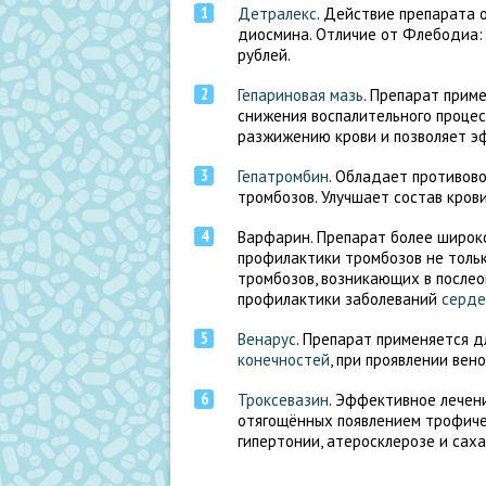
Детралекс
. Действие препарата 
диосмина. Отличие от Флебодиа: 
рублей.
Гепариновая мазь
. Препарат прим
снижения воспалительного процес
разжижению крови и позволяет э
Гепатромбин
. Обладает противов
тромбозов. Улучшает состав крови
Варфарин. Препарат более широко
профилактики тромбозов не тольк
тромбозов, возникающих в послео
профилактики заболеваний
серде
Венарус
. Препарат применяется д
конечностей
, при проявлении вен
Троксевазин
. Эффективное лечени
отягощённых появлением трофичес
гипертонии, атеросклерозе и сах