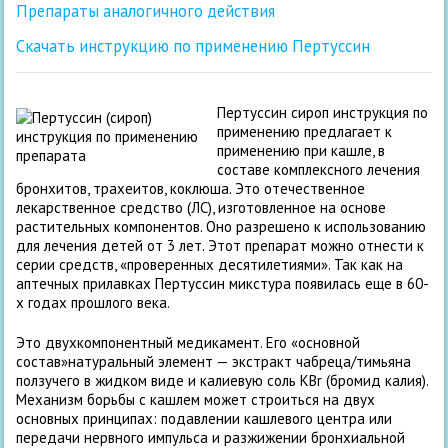
Препараты аналогичного действия
Скачать инструкцию по применению Пертуссин
Пертуссин сироп инструкция по
применению предлагает к
применению при кашле, в
составе комплексного лечения
бронхитов, трахеитов, коклюша. Это отечественное
лекарственное средство (ЛС), изготовленное на основе
растительных компонентов. Оно разрешено к использованию
для лечения детей от 3 лет. Этот препарат можно отнести к
серии средств, «проверенных десятилетиями». Так как на
аптечных прилавках Пертуссин микстура появилась еще в 60-
х годах прошлого века.
Это двухкомпонентный медикамент. Его «основной
состав»натуральный элемент — экстракт чабреца/тимьяна
ползучего в жидком виде и калиевую соль KBr (бромид калия).
Механизм борьбы с кашлем может строиться на двух
основных принципах: подавлении кашлевого центра или
передачи нервного импульса и разжижении бронхиальной