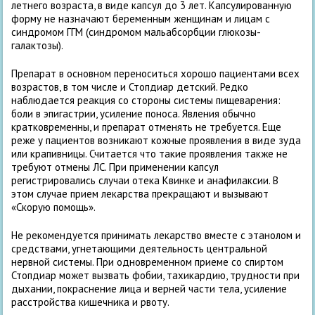
летнего возраста, в виде капсул до 3 лет. Капсулированную
форму не назначают беременным женщинам и лицам с
синдромом ГГМ (синдромом мальабсорбции глюкозы-
галактозы).
Препарат в основном переноситься хорошо пациентами всех
возрастов, в том числе и Стопдиар детский. Редко
наблюдается реакция со стороны системы пищеварения:
боли в эпигастрии, усиление поноса. Явления обычно
кратковременны, и препарат отменять не требуется. Еще
реже у пациентов возникают кожные проявления в виде зуда
или крапивницы. Считается что такие проявления также не
требуют отмены ЛС. При применении капсул
регистрировались случаи отека Квинке и анафилаксии. В
этом случае прием лекарства прекращают и вызывают
«Скорую помощь».
Не рекомендуется принимать лекарство вместе с этанолом и
средствами, угнетающими деятельность центральной
нервной системы. При одновременном приеме со спиртом
Стопдиар может вызвать фобии, тахикардию, трудности при
дыхании, покраснение лица и верней части тела, усиление
расстройства кишечника и рвоту.