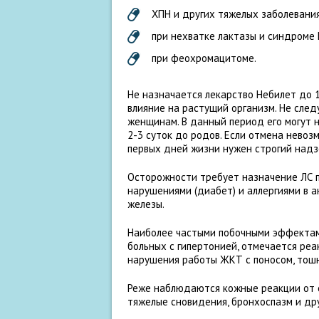
ХПН и других тяжелых заболевания
при нехватке лактазы и синдроме 
при феохромацитоме.
Не назначается лекарство Небилет до 1
влияние на растущий организм. Не сл
женщинам. В данный период его могут 
2-3 суток до родов. Если отмена невоз
первых дней жизни нужен строгий надз
Осторожности требует назначение ЛС п
нарушениями (диабет) и аллергиями в 
железы.
Наиболее частыми побочными эффектам
больных с гипертонией, отмечается реак
нарушения работы ЖКТ с поносом, тошн
Реже наблюдаются кожные реакции от 
тяжелые сновидения, бронхоспазм и дру