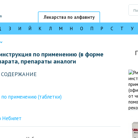
ов
Лекарства по алфавиту
Д
З
И
Й
К
Л
М
Н
О
П
Р
С
Т
У
инструкция по применению (в форме
парата, препараты аналоги
СОДЕРЖАНИЕ
 по применению (таблетки)
ю Небилет