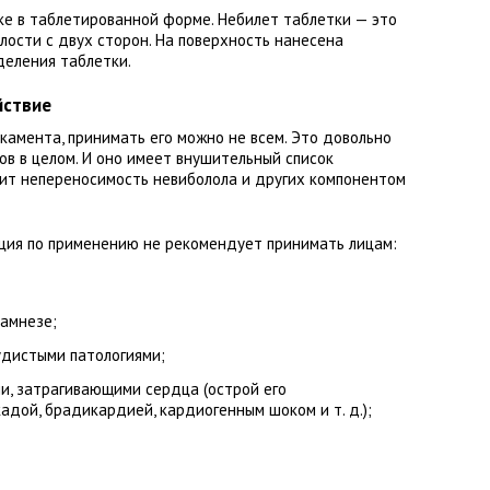
е в таблетированной форме. Небилет таблетки — это
лости с двух сторон. На поверхность нанесена
деления таблетки.
йствие
камента, принимать его можно не всем. Это довольно
ов в целом. И оно имеет внушительный список
оит непереносимость невиболола и других компонентом
кция по применению не рекомендует принимать лицам:
намнезе;
дистыми патологиями;
и, затрагивающими сердца (острой его
адой, брадикардией, кардиогенным шоком и т. д.);