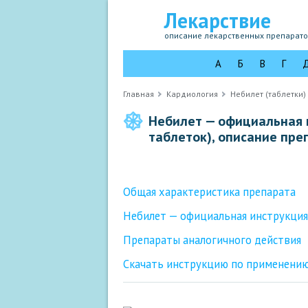
Лекарствие
описание лекарственных препарат
А
Б
В
Г
Главная
Кардиология
Небилет (таблетки)
Небилет — официальная 
таблеток), описание пре
Общая характеристика препарата
Небилет — официальная инструкция
Препараты аналогичного действия
Скачать инструкцию по применени