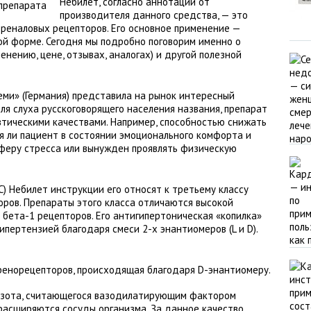
Небилет, согласно аннотации от
производителя данного средства, — это
реналовых рецепторов. Его основное применение —
ой форме. Сегодня мы подробно поговорим именно о
енению, цене, отзывах, аналогах) и другой полезной
ми» (Германия) представила на рынок интересный
ля слуха русскоговорящего населения названия, препарат
тическими качествами. Например, способностью снижать
я ли пациент в состоянии эмоционального комфорта и
сферу стресса или вынужден проявлять физическую
С) Небилет инструкции его относят к третьему классу
ров. Препараты этого класса отличаются высокой
бета-1 рецепторов. Его антигипертоническая «копилка»
пертензией благодаря смеси 2-х энантиомеров (L и D).
ренорецепторов, происходящая благодаря D-энантиомеру.
азота, считающегося вазодилатирующим фактором
 расширяются сосуды организма. За данное качество