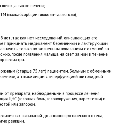
 почек, а также печени;
ГГМ (мальабсорбции глюкозы-галактозы);
8 лет, так как нет исследований, описывающих его
едует принимать медикамент беременным и лактирующим
назначить только по жизненным показаниям с отменой за
можно, после появления малыша на свет за ним в течение
ор педиатра.
ожилым (старше 75 лет) пациентам. Больным с обменными
анамнезе, а также лицам с гиперфункцией щитовидной
и от препарата, наблюдаемыми в процессе лечения
ция ЦНС (головная боль, головокружения, парестезии) и
отой или запором.
единичных высыпаний до ангионевротического отека,
гие реакции.