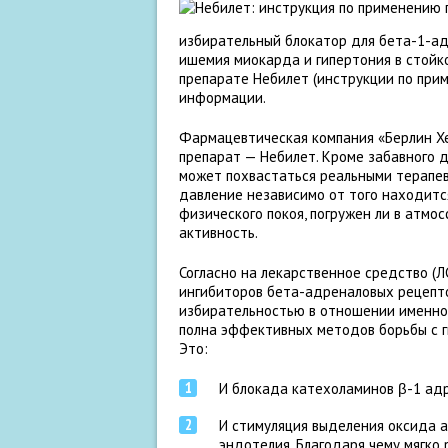
избирательный блокатор для бета-1-ад
ишемия миокарда и гипертония в стойк
препарате Небилет (инструкции по прим
информации.
Фармацевтическая компания «Берлин Хе
препарат — Небилет. Кроме забавного д
может похвастаться реальными терапев
давление независимо от того находитс
физического покоя, погружен ли в атмо
активность.
Согласно на лекарственное средство (Л
ингибиторов бета-адреналовых рецепто
избирательностью в отношении именно 
полна эффективных методов борьбы с ги
Это:
И блокада катехоламинов β-1 ад
И стимуляция выделения оксида 
эндотелия. Благодаря чему мягко