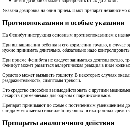
детям дозировка может варьировать от 20 до 250 мг.
Указана дозировка на один прием. Пьют препарат независимо 
Противопоказания и особые указания
На Фенибут инструкция основным противопоказанием к назначе
При вынашивании ребенка и его кормлении грудью, в случае э
нужно принимать длительно, обязательно надо контролировать 
При приеме Фенибута не следует заниматься деятельностью, т
Фенибут может развиться аллергическая реакция в виде кожных
Средство может вызывать тошноту. В некоторых случаях оказы
раздражительность, симптомы тревоги.
Это средство способно взаимодействовать с другими медикам
лекарств применяемых для борьбы с паркинсонизмом.
Препарат принимают по схеме с постепенным уменьшением доз
синдромом отмены сильнодействующих психотропных средств, н
Препараты аналогичного действия