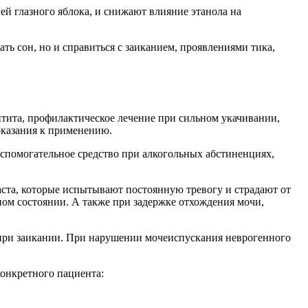
й глазного яблока, и снижают влияние этанола на
ть сон, но и справиться с заиканием, проявлениями тика,
тита, профилактическое лечение при сильном укачивании,
оказания к применению.
 вспомогательное средство при алкогольных абстиненциях,
аста, которые испытывают постоянную тревогу и страдают от
ом состоянии. А также при задержке отхождения мочи,
 при заикании. При нарушении мочеиспускания неврогенного
конкретного пациента: