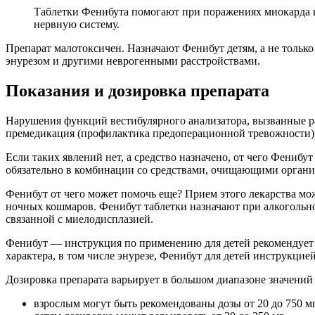
Таблетки Фенибута помогают при поражениях миокарда и
нервную систему.
Препарат малотоксичен. Назначают Фенибут детям, а не только 
энурезом и другими неврогенными расстройствами.
Показания и дозировка препарата
Нарушения функций вестибулярного анализатора, вызванные р
премедикация (профилактика предоперационной тревожности),
Если таких явлений нет, а средство назначено, от чего Фениб
обязательно в комбинации со средствами, очищающими органи
Фенибут от чего может помочь еще? Прием этого лекарства мо
ночных кошмаров. Фенибут таблетки назначают при алкогольн
связанной с миелодисплазией.
Фенибут — инструкция по применению для детей рекомендует 
характера, в том числе энурезе, Фенибут для детей инструкци
Дозировка препарата варьирует в большом диапазоне значений 
взрослым могут быть рекомендованы дозы от 20 до 750 мг