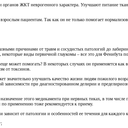
 органов ЖКТ неврогенного характера. Улучшают питание ткане
взрослым пациентам. Так как он не только помогает нормализова
азными причинами от травм и сосудистых патологий до лабирин
 некоторые виды первичной глаукомы – все это для Фенибута п
ут еще может помогать? В некоторых случаях он применяется как
зм от токсинов.
жет значительно улучшить качество жизни людям пожилого возр
ой зависимости при диагностированном делирии и пределириозн
назначение этого медикамента при нервных тиках, в том числе
ей по применению тоже рекомендуется к приему.
и зависит от патологии и особенностей ее течения для каждого 
;