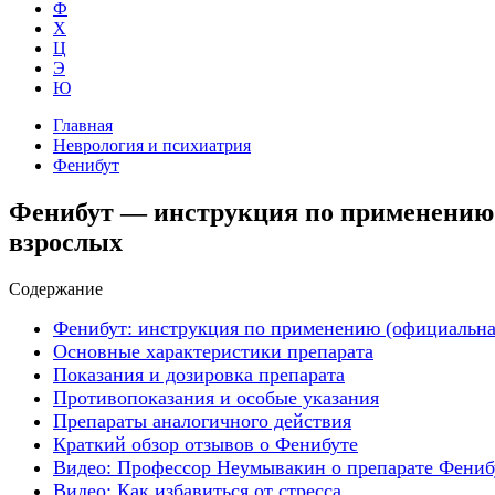
Ф
Х
Ц
Э
Ю
Главная
Неврология и психиатрия
Фенибут
Фенибут — инструкция по применению (т
взрослых
Содержание
Фенибут: инструкция по применению (официальна
Основные характеристики препарата
Показания и дозировка препарата
Противопоказания и особые указания
Препараты аналогичного действия
Краткий обзор отзывов о Фенибуте
Видео: Профессор Неумывакин о препарате Фениб
Видео: Как избавиться от стресса