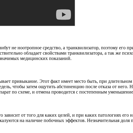
енибут не ноотропное средство, а транквилизатор, поэтому его 
ствительно обладает свойствами транквилизатора, а так же псих
з значимых медицинских показаний.
ывает привыкание. Этот факт имеет место быть, при длительном 
 недель, чтобы затем ощутить абстиненцию после отказа от нег
парат по схеме, и отмена проводится с постепенным уменьшение
 зависит от того для каких целей, и при каких патологиях его
алуются на наличие побочных эффектов. Незначительная доля п