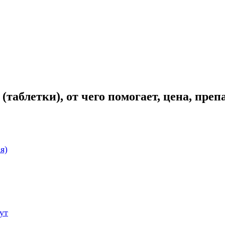
аблетки), от чего помогает, цена, преп
я)
ут