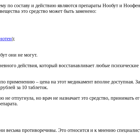
му по составу и действию являются препараты Нообут и Ноофен
ещества это средство может быть заменено:
нотен
);
бут они не могут.
евного действия, который восстанавливает любые психические р
 применению – цена на этот медикамент вполне доступная. Зав
ублей за 10 таблеток.
 не отпугнула, но врач не назначает это средство, принимать е
епарата.
 они весьма противоречивы. Это относится и к мнению специали