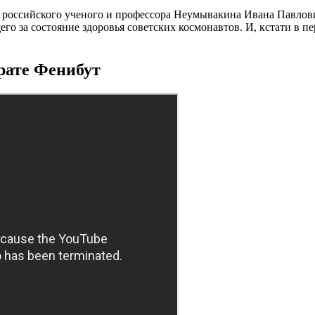
го российского ученого и профессора Неумывакина Ивана Павло
го за состояние здоровья советских космонавтов. И, кстати в п
рате Фенибут