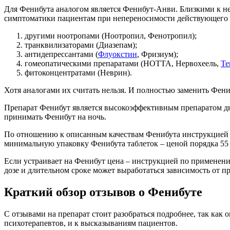
Для Фенибута аналогом является Фенибут-Анви. Близкими к не
симптоматики пациентам при непереносимости действующего в
другими ноотропами (Ноотропил, Фенотропил);
транквилизаторами (Диазепам);
антидепрессантами (
Флуокстин
, Фризиум);
гомеопатическими препаратами (НОТТА, Нервохеель,
Те
фитоконцентратами (Неврин).
Хотя аналогами их считать нельзя. И полностью заменить Фени
Препарат Фенибут является высокоэффективным препаратом дн
принимать Фенибут на ночь.
По отношению к описанным качествам Фенибута инструкцией по
минимальную упаковку Фенибута таблеток – ценой порядка 55 р
Если устраивает на Фенибут цена – инструкцией по применению
дозе и длительном сроке может выработаться зависимость от пр
Краткий обзор отзывов о Фенибуте
С отзывами на препарат стоит разобраться подробнее, так как
психотерапевтов, и к высказываниям пациентов.