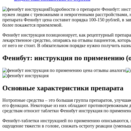
Подробности о препарате Фенибут: инст
нужен людям с тревожными и неврогенными расстройствами, но
препарата Фенибут цена составит порядка 100-150 рублей, в з
более покажется приемлемой.
Фенибут инструкция позиционирует, как рецептурный препарат
лекарственное средство, опираясь на отзывы пациентов, котор
от него не стоит. В обязательном порядке нужно получить назн
Фенибут: инструкция по применению (
Основные характеристики препарата
Нотропные средства – это большая группа препаратов, улучша
его функции. Некоторые из них обладают противотревожным д
средствам относит таблетки Фенибут инструкция по применени
Фенибут-таблетки инструкцией по применению описываются, ка
ощущение тяжести в голове, снижать остроту реакции (уменьш