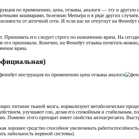
рукция по применению, цена, отзывы, аналоги — эту и другую 
чными кошмарами, болезнью Меньера и в ряде других случаев. 
ависимости от аптечной сети. И если вас не отпугнут на Фенибу
. Принимать его следует строго по назначению врача. На сегод
ые его принимали. Конечно, на Фенибут отзывы почитать можно,
ачение врача.
официальная)
ющих питание тканей мозга, нормализуют метаболические проце
ействием, улучшают сон, делая его спокойным и стабильным, п
ю. Помимо этого препарат имеет свойства антиагреганта. Высту
к хорошее средство способное увеличивать работоспособность,
ать лабильность нервной системы).