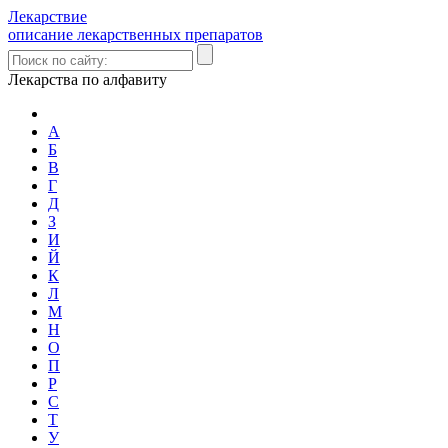
Лекарствие
описание лекарственных препаратов
Лекарства по алфавиту
А
Б
В
Г
Д
З
И
Й
К
Л
М
Н
О
П
Р
С
Т
У