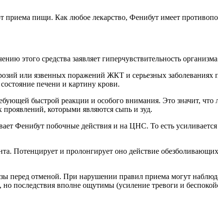
от приема пищи. Как любое лекарство, Фенибут имеет противопо
нию этого средства заявляет гиперчувствительность организма
розий или язвенных поражений ЖКТ и серьезных заболеваниях п
состояние печени и картину крови.
ребующей быстрой реакции и особого внимания. Это значит, что
 проявлений, которыми являются сыпь и зуд.
вает Фенибут побочные действия и на ЦНС. То есть усиливается
ента. Потенцирует и пролонгирует оно действие обезболивающих
ы перед отменой. При нарушении правил приема могут наблюда
о последствия вполне ощутимы (усиление тревоги и беспокойст