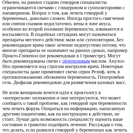
Обычно, на ранних стадиях геморроя специалисты
ограничиваются свечами с глицерином и суппозиториями с
папаверином. Вопрос о том, как лечить геморрой у
беременных, довольно сложен. Иногда простого смягчения
или снятия спазмов недостаточно, вены в зоне ануса,
особенно во второй половине беременности, извиваются и
воспаляются. В подобных ситуациях могут назначаться
препараты местного действия: мази или суппозитории. Без
рекомендации врача такое лечение недопустимо потому, что
многие препараты не назначают на ранних сроках, например
Прокто-Гливенол (не рекомендован в I триместре). Могут
быть рекомендованы свечи с
облепиховым
маслом. Анузол-
Нео применяется под строгим контролем врача. Некоторые
специалисты даже применяют свечи серии Релиф, хотя, в
противопоказаниях обозначена беременность, Гепатромбин
гель. Дюфалак рекомендован для размягчения каловых масс.
Не всем женщинам хочется идти к проктологу в
«интересном» положении и они интересуются, что может
сообщить о такой проблеме, как геморрой при беременности
чем лечить форум
.
Опираться на информацию, написанную
другими пациентами, как на инструкцию к действию, не
стоит. Лучше дать возможность специалисту оценить ваше
состояние и грамотно подобрать лечение. Рассуждая о том,
что делать, если развился геморрой у беременных как лечить