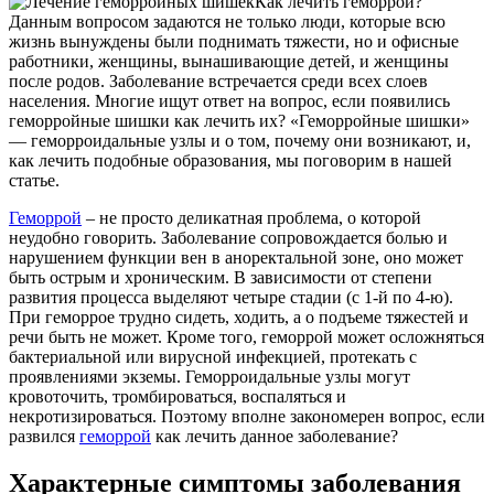
Как лечить геморрой?
Данным вопросом задаются не только люди, которые всю
жизнь вынуждены были поднимать тяжести, но и офисные
работники, женщины, вынашивающие детей, и женщины
после родов. Заболевание встречается среди всех слоев
населения. Многие ищут ответ на вопрос, если появились
геморройные шишки как лечить их? «Геморройные шишки»
— геморроидальные узлы и о том, почему они возникают, и,
как лечить подобные образования, мы поговорим в нашей
статье.
Геморрой
– не просто деликатная проблема, о которой
неудобно говорить. Заболевание сопровождается болью и
нарушением функции вен в аноректальной зоне, оно может
быть острым и хроническим. В зависимости от степени
развития процесса выделяют четыре стадии (с 1-й по 4-ю).
При геморрое трудно сидеть, ходить, а о подъеме тяжестей и
речи быть не может. Кроме того, геморрой может осложняться
бактериальной или вирусной инфекцией, протекать с
проявлениями экземы. Геморроидальные узлы могут
кровоточить, тромбироваться, воспаляться и
некротизироваться. Поэтому вполне закономерен вопрос, если
развился
геморрой
как лечить данное заболевание?
Характерные симптомы заболевания