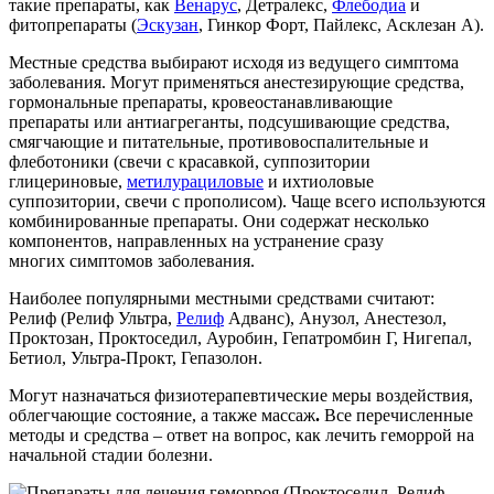
такие препараты, как
Венарус
, Детралекс,
Флебодиа
и
фитопрепараты (
Эскузан
, Гинкор Форт, Пайлекс, Асклезан А).
Местные средства выбирают исходя из ведущего симптома
заболевания. Могут применяться анестезирующие средства,
гормональные препараты, кровеостанавливающие
препараты или антиагреганты, подсушивающие средства,
смягчающие и питательные, противовоспалительные и
флеботоники (свечи с красавкой, суппозитории
глицериновые,
метилурациловые
и ихтиоловые
суппозитории, свечи с прополисом). Чаще всего используются
комбинированные препараты. Они содержат несколько
компонентов, направленных на устранение сразу
многих симптомов заболевания.
Наиболее популярными местными средствами считают:
Релиф (Релиф Ультра,
Релиф
Адванс), Анузол, Анестезол,
Проктозан, Проктоседил, Ауробин, Гепатромбин Г, Нигепал,
Бетиол, Ультра-Прокт, Гепазолон.
Могут назначаться физиотерапевтические меры воздействия,
облегчающие состояние, а также массаж
.
Все перечисленные
методы и средства – ответ на вопрос, как лечить геморрой на
начальной стадии болезни.