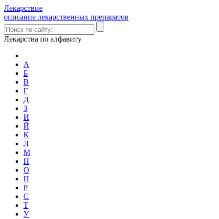
Лекарствие
описание лекарственных препаратов
Лекарства по алфавиту
А
Б
В
Г
Д
З
И
Й
К
Л
М
Н
О
П
Р
С
Т
У