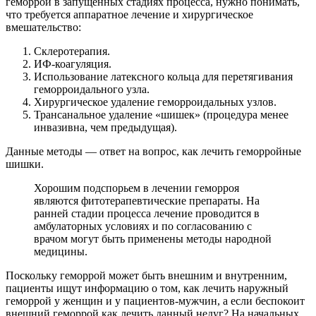
геморрой в запущенных стадиях процесса, нужно понимать,
что требуется аппаратное лечение и хирургическое
вмешательство:
Склеротерапия.
ИФ-коагуляция.
Использование латексного кольца для перетягивания
геморроидального узла.
Хирургическое удаление геморроидальных узлов.
Трансанальное удаление «шишек» (процедура менее
инвазивна, чем предыдущая).
Данные методы — ответ на вопрос, как лечить геморройные
шишки.
Хорошим подспорьем в лечении геморроя
являются фитотерапевтические препараты. На
ранней стадии процесса лечение проводится в
амбулаторных условиях и по согласованию с
врачом могут быть применены методы народной
медицины.
Поскольку геморрой может быть внешним и внутренним,
пациенты ищут информацию о том, как лечить наружный
геморрой у женщин и у пациентов-мужчин, а если беспокоит
внешний геморрой как лечить данный недуг? На начальных