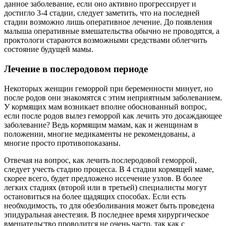
данное заболевание, если оно активно прогрессирует и
достигло 3-4 стадии, следует заметить, что на последней
стадии возможно лишь оперативное лечение. До появления
малыша оперативные вмешательства обычно не проводятся, а
проктологи стараются возможными средствами облегчить
состояние будущей мамы.
Лечение в послеродовом периоде
Некоторых женщин геморрой при беременности минует, но
после родов они знакомятся с этим неприятным заболеванием.
У кормящих мам возникает вполне обоснованный вопрос,
если после родов вылез геморрой как лечить это досаждающее
заболевание? Ведь кормящим мамам, как и женщинам в
положении, многие медикаменты не рекомендованы, а
многие просто противопоказаны.
Отвечая на вопрос, как лечить послеродовой геморрой,
следует учесть стадию процесса. В 4 стадии кормящей маме,
скорее всего, будет предложено иссечение узлов. В более
легких стадиях (второй или в третьей) специалисты могут
остановиться на более щадящих способах. Если есть
необходимость, то для обезболивания может быть проведена
эпидуральная анестезия. В последнее время хирургическое
вмешательство проводится не очень часто, так как с