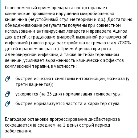
Своевременный прием препарата предотвращает
клинические проявления нарушений микробиоценоза
кишечника (неустойчивый стул, метеоризм и др.). Достаточно
обнадеживающие результаты получены при совместном
использовании антивирусных лекарств и препарата Аципол
для детей, страдающих диареей, вызванной ротавирусной
инфекцией (такого рода расстройства встречаются у 70­80%
детей в раннем возрасте). Прием Аципола при рота­
аденовирусной инфекции, а также антибактериальном
лечении, усиливает выраженность клинических эффектов
комплексной терапии, в частности:
быстрее исчезают симптомы интоксикации, эксикоза (у
трети пациентов);
ускоряется (на 2­3 дня) нормализация температуры;
быстрее нормализуется частота и характер стула.
Благодаря остановке прогрессирования дисбактериоза
сокращается (в среднем на 1 день) острый период
заболевания.