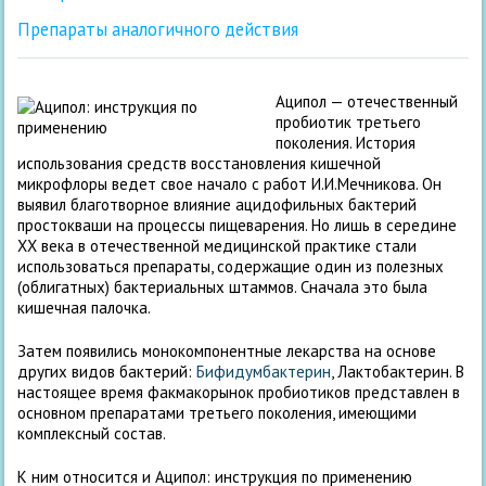
Препараты аналогичного действия
Аципол — отечественный
пробиотик третьего
поколения. История
использования средств восстановления кишечной
микрофлоры ведет свое начало с работ И.И.Мечникова. Он
выявил благотворное влияние ацидофильных бактерий
простокваши на процессы пищеварения. Но лишь в середине
XX века в отечественной медицинской практике стали
использоваться препараты, содержащие один из полезных
(облигатных) бактериальных штаммов. Сначала это была
кишечная палочка.
Затем появились монокомпонентные лекарства на основе
других видов бактерий:
Бифидумбактерин
, Лактобактерин. В
настоящее время факмакорынок пробиотиков представлен в
основном препаратами третьего поколения, имеющими
комплексный состав.
К ним относится и Аципол: инструкция по применению