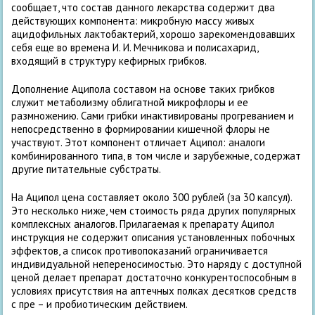
сообщает, что состав данного лекарства содержит два
действующих компонента: микробную массу живых
ацидофильных лактобактерий, хорошо зарекомендовавших
себя еще во времена И. И. Мечникова и полисахарид,
входящий в структуру кефирных грибков.
Дополнение Аципола составом на основе таких грибков
служит метаболизму облигатной микрофлоры и ее
размножению. Сами грибки инактивированы прогреванием и
непосредственно в формировании кишечной флоры не
участвуют. Этот компонент отличает Аципол: аналоги
комбинированного типа, в том числе и зарубежные, содержат
другие питательные субстраты.
На Аципол цена составляет около 300 рублей (за 30 капсул).
Это несколько ниже, чем стоимость ряда других популярных
комплексных аналогов. Прилагаемая к препарату Аципол
инструкция не содержит описания установленных побочных
эффектов, а список противопоказаний ограничивается
индивидуальной непереносимостью. Это наряду с доступной
ценой делает препарат достаточно конкурентоспособным в
условиях присутствия на аптечных полках десятков средств
с пре – и пробиотическим действием.