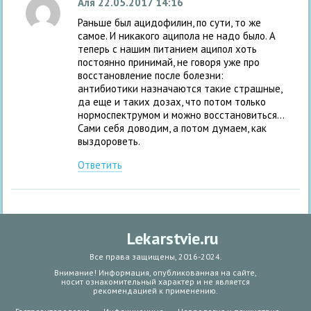
Аля
22.05.2017 14:16
Раньше был ацидофилин, по сути, то же
самое. И никакого аципола не надо было. А
теперь с нашим питанием аципол хоть
постоянно принимай, не говоря уже про
восстановление после болезни:
антибиотики назначаются такие страшные,
да еще и таких дозах, что потом только
нормоспектрумом и можно восстановиться…
Сами себя доводим, а потом думаем, как
выздороветь.
Ответить
Lekarstvie.ru
Все права защищены, 2016-2024.
Внимание! Информация, опубликованная на сайте,
носит ознакомительный характер и не является
рекомендацией к применению.