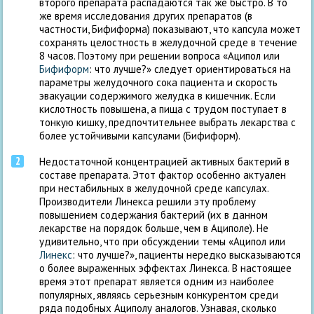
второго препарата распадаются так же быстро. В то
же время исследования других препаратов (в
частности, Бифиформа) показывают, что капсула может
сохранять целостность в желудочной среде в течение
8 часов. Поэтому при решении вопроса «Аципол или
Бифиформ
: что лучше?» следует ориентироваться на
параметры желудочного сока пациента и скорость
эвакуации содержимого желудка в кишечник. Если
кислотность повышена, а пища с трудом поступает в
тонкую кишку, предпочтительнее выбрать лекарства с
более устойчивыми капсулами (Бифиформ).
Недостаточной концентрацией активных бактерий в
составе препарата. Этот фактор особенно актуален
при нестабильных в желудочной среде капсулах.
Производители Линекса решили эту проблему
повышением содержания бактерий (их в данном
лекарстве на порядок больше, чем в Ациполе). Не
удивительно, что при обсуждении темы «Аципол или
Линекс
: что лучше?», пациенты нередко высказываются
о более выраженных эффектах Линекса. В настоящее
время этот препарат является одним из наиболее
популярных, являясь серьезным конкурентом среди
ряда подобных Ациполу аналогов. Узнавая, сколько