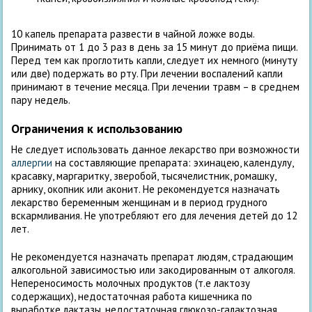
10 капель препарата развести в чайной ложке воды.
Принимать от 1 до 3 раз в день за 15 минут до приёма пищи.
Перед тем как проглотить капли, следует их немного (минуту
или две) подержать во рту. При лечении воспалений капли
принимают в течение месяца. При лечении травм – в среднем
пару недель.
Ограничения к использованию
Не следует использовать данное лекарство при возможности
аллергии
на составляющие препарата: эхинацею, календулу,
красавку, маргаритку, зверобой, тысячелистник, ромашку,
арнику, окопник или аконит. Не рекомендуется назначать
лекарство беременным женщинам и в период грудного
вскармливания. Не употребляют его для лечения детей до 12
лет.
Не рекомендуется назначать препарат людям, страдающим
алкогольной зависимостью или закодированным от алкоголя.
Непереносимость молочных продуктов (т.е лактозу
содержащих), недостаточная работа кишечника по
выработке лактазы, недостаточная глюкозо-галактозная