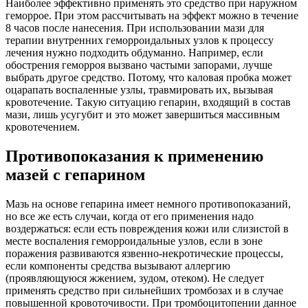
Наиболее эффективно применять это средство при наружном
геморрое. При этом рассчитывать на эффект можно в течение
8 часов после нанесения. При использовании мази для
терапии внутренних геморроидальных узлов к процессу
лечения нужно подходить обдуманно. Например, если
обострения геморроя вызвано частыми запорами, лучше
выбрать другое средство. Потому, что каловая пробка может
оцарапать воспаленные узлы, травмировать их, вызывая
кровотечение. Такую ситуацию гепарин, входящий в состав
мази, лишь усугубит и это может завершиться массивным
кровотечением.
Противопоказания к применению
мазей с гепарином
Мазь на основе гепарина имеет немного противопоказаний,
но все же есть случаи, когда от его применения надо
воздержаться: если есть повреждения кожи или слизистой в
месте воспаления геморроидальные узлов, если в зоне
поражения развиваются язвенно-некротические процессы,
если компоненты средства вызывают аллергию
(проявляющуюся жжением, зудом, отеком). Не следует
применять средство при сильнейших тромбозах и в случае
повышенной кровоточивости. При тромбоцитопении данное