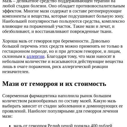
Мазь – деликатное средство поддерживающей терапии на
любой стадии болезни. Оно обладает противовоспалительным
эффектом. Многие мази содержат в составе регенерирующие
компоненты и вещества, которые подсушивают больную зону.
Наибольшей популярностью пользуются средства, комплексно
влияющие на пораженный участок. Такие мази и лечат, и
обезболивают, и восстанавливают поврежденные ткани.
Хороша мазь от геморроя при беременности. Довольно
большой перечень этих средств можно применять не только в
гестационном периоде, но и при детском геморрое, и лицам,
склонным к
аллергии
. Благодаря тому, что мази наносят в
небольшом количестве и всасываются действующие вещества
лишь в очаге поражения, риск аллергической реакции
незначителен.
Мази от геморроя и их стоимость
Современная фармацевтика наполнила рынок большим
количеством разнообразных по составу мазей. Какую мазь
выбирать зависит от стадии заболевания и доминирующих ее
проявлений. Наиболее популярными для геморроя лечения
мази:
мазь от геморроя Релиф ценой порядка 400 рублей