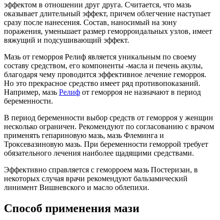
эффектом в отношении друг друга. Считается, что мазь
оказывает длительный эффект, причем облегчение наступает
сразу после нанесения. Состав, наносимый на зону
поражения, уменьшает размер геморроидальных узлов, имеет
вяжущий и подсушивающий эффект.
Мазь от геморроя Релиф является уникальным по своему
составу средством, его компоненты -масла и печень акулы,
благодаря чему проводится эффективное лечение геморроя.
Но это прекрасное средство имеет ряд противопоказаний.
Например, мазь
Релиф
от геморроя не назначают в период
беременности.
В период беременности выбор средств от геморроя у женщин
несколько ограничен. Рекомендуют по согласованию с врачом
применять гепариновую мазь, мазь Флеминга и
Троксевазиновую мазь. При беременности геморрой требует
обязательного лечения наиболее щадящими средствами.
Эффективно справляется с геморроем мазь Постеризан, в
некоторых случая врачи рекомендуют бальзамический
линимент Вишневского и масло облепихи.
Способ применения мази