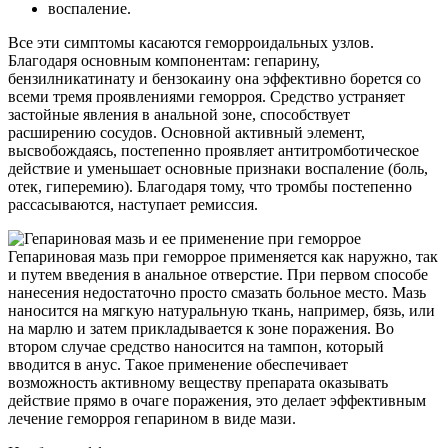
воспаление.
Все эти симптомы касаются геморроидальных узлов.
Благодаря основным компонентам: гепарину,
бензилникатинату и бензокаину она эффективно борется со
всеми тремя проявлениями геморроя. Средство устраняет
застойные явления в анальной зоне, способствует
расширению сосудов. Основной активный элемент,
высвобождаясь, постепенно проявляет антитромботическое
действие и уменьшает основные признаки воспаление (боль,
отек, гиперемию). Благодаря тому, что тромбы постепенно
рассасываются, наступает ремиссия.
Гепариновая мазь при геморрое применяется как наружно, так
и путем введения в анальное отверстие. При первом способе
нанесения недостаточно просто смазать больное место. Мазь
наносится на мягкую натуральную ткань, например, бязь, или
на марлю и затем прикладывается к зоне поражения. Во
втором случае средство наносится на тампон, который
вводится в анус. Такое применение обеспечивает
возможность активному веществу препарата оказывать
действие прямо в очаге поражения, это делает эффективным
лечение геморроя гепарином в виде мази.