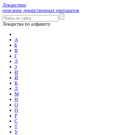
Лекарствие
описание лекарственных препаратов
Лекарства по алфавиту
А
Б
В
Г
Д
З
И
Й
К
Л
М
Н
О
П
Р
С
Т
У