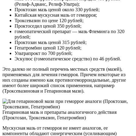
(Релиф-Адванс, Релиф-Ультра);
Проктозан мазь ценой около 330 рублей;
Китайская мускусная мазь от геморроя;
Троксевазин по цене 120 рублей;
Проктоседил ценой 350 рублей;
гомеопатический препарат — мазь Флеминга по 320
рублей;
Проктозан мазь ценой 315 рублей;
Гепатромбин ценой 120 рублей;
Ультрапрокт по 700 рублей;
Эскулюс (гомеопатическое средство) по 46 рублей.
Это далеко не полный перечень местных средств (мазей),
применяемых для лечения геморроя. Причем некоторые из
них созданы именно как противогеморроидальные, другие
имеют более широкий список применения, например
(Троксевазиновая и Гепариновая мази).
Гепариновая мазь и препараты аналогичного действия
(Проктозан, Троксевазин, Гепатромбин)
Мускусная мазь от геморроя не имеет аналогов, ее
компоненты обладают синергическим (усиливающим)