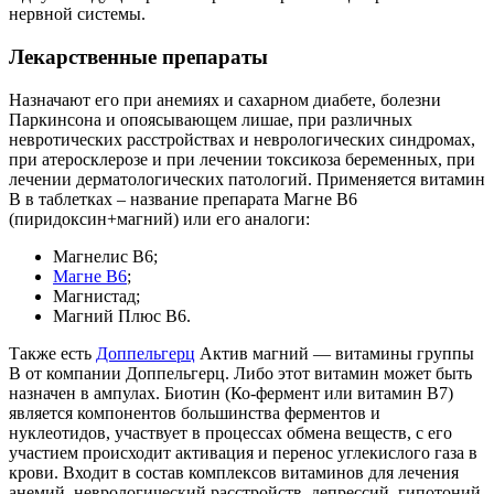
нервной системы.
Лекарственные препараты
Назначают его при анемиях и сахарном диабете, болезни
Паркинсона и опоясывающем лишае, при различных
невротических расстройствах и неврологических синдромах,
при атеросклерозе и при лечении токсикоза беременных, при
лечении дерматологических патологий. Применяется витамин
В в таблетках – название препарата Магне В6
(пиридоксин+магний) или его аналоги:
Магнелис В6;
Магне B6
;
Магнистад;
Магний Плюс В6.
Также есть
Доппельгерц
Актив магний — витамины группы
В от компании Доппельгерц. Либо этот витамин может быть
назначен в ампулах. Биотин (Ко-фермент или витамин В7)
является компонентов большинства ферментов и
нуклеотидов, участвует в процессах обмена веществ, с его
участием происходит активация и перенос углекислого газа в
крови. Входит в состав комплексов витаминов для лечения
анемий, неврологический расстройств, депрессий, гипотоний