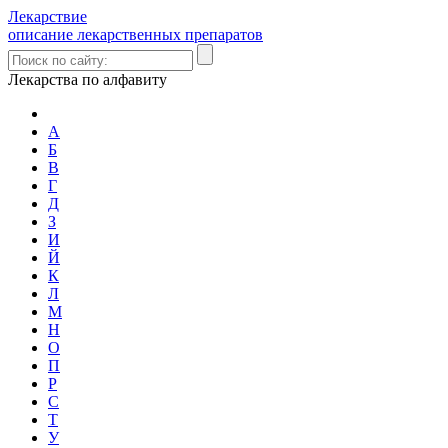
Лекарствие
описание лекарственных препаратов
Лекарства по алфавиту
А
Б
В
Г
Д
З
И
Й
К
Л
М
Н
О
П
Р
С
Т
У