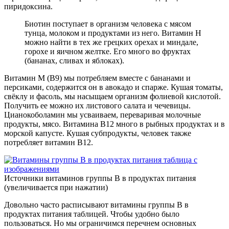
пиридоксина.
Биотин поступает в организм человека с мясом
тунца, молоком и продуктами из него. Витамин Н
можно найти в тех же грецких орехах и миндале,
горохе и яичном желтке. Его много во фруктах
(бананах, сливах и яблоках).
Витамин М (В9) мы потребляем вместе с бананами и
персиками, содержится он в авокадо и спарже. Кушая томаты,
свёклу и фасоль, мы насыщаем организм фолиевой кислотой.
Получить ее можно их листового салата и чечевицы.
Цианокоболамин мы усваиваем, переваривая молочные
продукты, мясо. Витамина В12 много в рыбных продуктах и в
морской капусте. Кушая субпродукты, человек также
потребляет витамин В12.
Источники витаминов группы В в продуктах питания
(увеличивается при нажатии)
Довольно часто расписывают витамины группы В в
продуктах питания таблицей. Чтобы удобно было
пользоваться. Но мы ограничимся перечнем основных