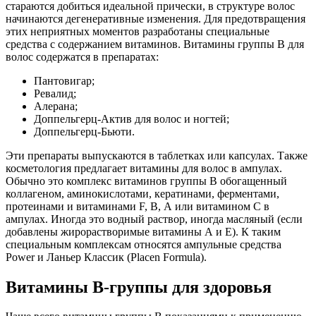
стараются добиться идеальной прически, в структуре волос
начинаются дегенеративные изменения. Для предотвращения
этих неприятных моментов разработаны специальные
средства с содержанием витаминов. Витамины группы В для
волос содержатся в препаратах:
Пантовигар;
Ревалид;
Алерана;
Доппельгерц-Актив для волос и ногтей;
Доппельгерц-Бьюти.
Эти препараты выпускаются в таблетках или капсулах. Также
косметология предлагает витамины для волос в ампулах.
Обычно это комплекс витаминов группы В обогащенный
коллагеном, аминокислотами, кератинами, ферментами,
протеинами и витаминами F, В, А или витамином C в
ампулах. Иногда это водный раствор, иногда масляный (если
добавлены жирорастворимые витамины А и Е). К таким
специальным комплексам относятся ампульные средства
Power и Ланьер Классик (Placen Formula).
Витамины В-группы для здоровья