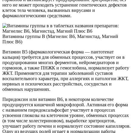
него не может проходить устранение генетических дефектов
клеток тела человека, вызванных вирусами и
фармакологическими средствами.
Витамины группы В (Магнелис В6, Магнистад, Магний
Плюс В6)
Витамин В5 (фармакологическая форма — пантотенат
кальция) требуется для обменных процессов, участвует он в
продуцировании многих ферментов, нейромедиаторов и
гормонов, а также ПНЖК и гемоглобина, нормализует работу
ЖКТ. Применяется для терапии заболеваний суставов
воспалительного харакетра, при аллергиях и патологии ЖКТ,
нервных и психических расстройствах, сосудистых и
обменных нарушениях.
Пиридоксин или витамин В6, в некотором количестве
продуцируется кишечной микрофлорой. Активная его форма
с названием пиридоксальфосфат участвует в процессах
усвоения глюкозы на клеточном уровне, обменных процессах
(в том числе холестериновом), выработке эритроцитов,
улучшает работу печени и нормализует состояние капилляров.
Одну из ведущих ролей играет в нормализации работы