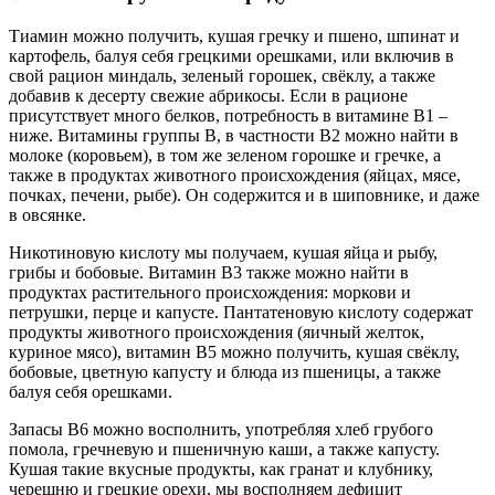
Тиамин можно получить, кушая гречку и пшено, шпинат и
картофель, балуя себя грецкими орешками, или включив в
свой рацион миндаль, зеленый горошек, свёклу, а также
добавив к десерту свежие абрикосы. Если в рационе
присутствует много белков, потребность в витамине В1 –
ниже. Витамины группы В, в частности В2 можно найти в
молоке (коровьем), в том же зеленом горошке и гречке, а
также в продуктах животного происхождения (яйцах, мясе,
почках, печени, рыбе). Он содержится и в шиповнике, и даже
в овсянке.
Никотиновую кислоту мы получаем, кушая яйца и рыбу,
грибы и бобовые. Витамин В3 также можно найти в
продуктах растительного происхождения: моркови и
петрушки, перце и капусте. Пантатеновую кислоту содержат
продукты животного происхождения (яичный желток,
куриное мясо), витамин В5 можно получить, кушая свёклу,
бобовые, цветную капусту и блюда из пшеницы, а также
балуя себя орешками.
Запасы В6 можно восполнить, употребляя хлеб грубого
помола, гречневую и пшеничную каши, а также капусту.
Кушая такие вкусные продукты, как гранат и клубнику,
черешню и грецкие орехи, мы восполняем дефицит