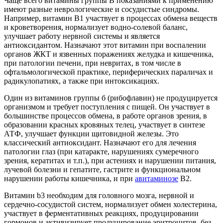
Чаще всего витамины группы В показаниями к применению
имеют разные неврологические и сосудистые синдромы.
Например, витамин В1 участвует в процессах обмена веществ
и кроветворения, нормализует водно-солевой баланс,
улучшает работу нервной системы и является
антиоксидантом. Назначают этот витамин при воспалении
органов ЖКТ и язвенных поражениях желудка и кишечника,
при патологии печени, при невритах, в том числе в
офтальмологической практике, периферических параличах и
радикулопатиях, а также при интоксикациях.
Один из витаминов группы б (рибофлавин) не продуцируется
организмом и требует поступления с пищей. Он участвует в
большинстве процессов обмена, в работе органов зрения, в
образовании красных кровяных телец, участвует в синтезе
АТФ, улучшает функции щитовидной железы. Это
классический антиоксидант. Назначают его для лечения
патологии глаз (при катаракте, нарушениях сумеречного
зрения, кератитах и т.п.), при астениях и нарушении питания,
лучевой болезни и гепатите, гастрите и функциональном
нарушении работы кишечника, и при
авитаминозе
В2.
Витамин b3 необходим для головного мозга, нервной и
сердечно-сосудистой систем, нормализует обмен холестерина,
участвует в ферментативных реакциях, продуцировании
гормонов и активизирует продуцирование эритроцитов, без