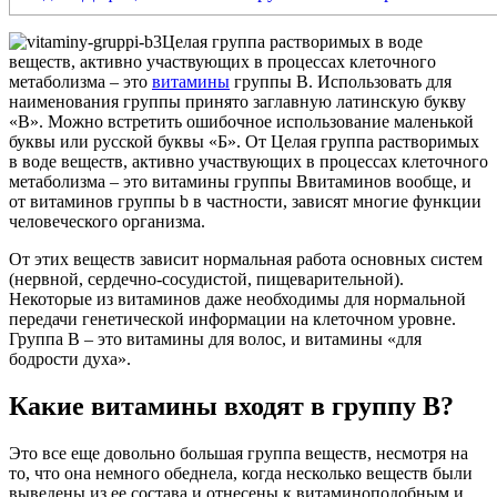
Целая группа растворимых в воде
веществ, активно участвующих в процессах клеточного
метаболизма – это
витамины
группы B. Использовать для
наименования группы принято заглавную латинскую букву
«В». Можно встретить ошибочное использование маленькой
буквы или русской буквы «Б». От Целая группа растворимых
в воде веществ, активно участвующих в
процессах клеточного
метаболизма – это витамины группы Bвитаминов вообще, и
от витаминов группы b в частности, зависят многие функции
человеческого организма.
От этих веществ зависит нормальная работа основных систем
(нервной, сердечно-сосудистой, пищеварительной).
Некоторые из витаминов даже необходимы для нормальной
передачи генетической информации на клеточном уровне.
Группа В – это витамины для волос, и витамины «для
бодрости духа».
Какие витамины входят в группу В?
Это все еще довольно большая группа веществ, несмотря на
то, что она немного обеднела, когда несколько веществ были
выведены из ее состава и отнесены к витаминоподобным и