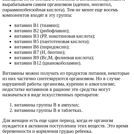
вырабатываем самим организмом (аденин, инозитол,
парааминобензойная кислота). Тем не менее еще восемь
компонентов входят в эту группа:
витамин В1 (тиамин);
витамин В2 (рибофлавин);
витамин В3 (PP, никотиновая кислота);
витамин В5 (пантотеновая кислота);
витамин В6 (пиридоксин);
витамин В7 (H, биотин);
витамин В9 (Вс,М, фолиевая кислота);
витамин В12 (цианокоболамин).
Витамины можно получать из продуктов питания, некоторые
из них частично синтезируются организмом. Но в случае
нарушений работы организма, курении и алкоголизме,
недостатке витаминов в рационе эти средства могут
назначаться в виде искусственных препаратов:
витамины группы В в ампулах;
витамины группы В в таблетках.
Для женщин есть еще один период, когда ее организм
нуждается в активном поступлении этих веществ. Это время
беременности и кормления грудью ребенка.