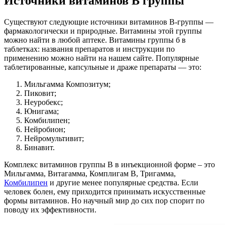
Источники витаминов В группы
Существуют следующие источники витаминов В-группы —
фармакологически и природные. Витамины этой группы
можно найти в любой аптеке. Витамины группы б в
таблетках: названия препаратов и инструкции по
применению можно найти на нашем сайте. Популярные
таблетированные, капсульные и драже препараты — это:
Мильгамма Композитум;
Пиковит;
Неуробекс;
Юнигама;
Комбилипен;
Нейробион;
Нейромультивит;
Бинавит.
Комплекс витаминов группы B в инъекционной форме – это
Мильгамма, Витагамма, Комплигам В, Тригамма,
Комбилипен
и другие менее популярные средства. Если
человек болен, ему приходится принимать искусственные
формы витаминов. Но научный мир до сих пор спорит по
поводу их эффективности.