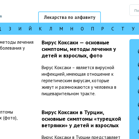
ов
Лекарства по алфавиту
Д
З
И
Й
К
Л
М
Н
О
П
Р
С
Т
У
Вирус Коксаки — основные
симптомы, методы лечения у
детей и взрослых, фото
проявления заболевания у
Вирус Коксаки – является вирусной
ребенка, профилактика
инфекцией, имеющая отношение к
герпетическим вирусам, которые
живут и размножаются у человека в
пищеварительном тракте.
Вирус Коксаки в Турции,
основные симптомы «турецкой
ветрянки» у детей и взрослых
(фото), направленность
Вирус Коксаки в Турции представляет
лечения, профилактика