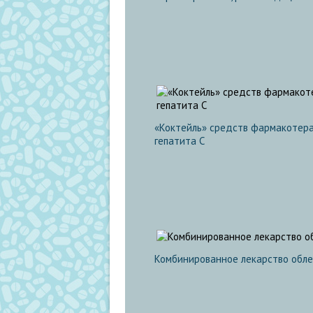
«Коктейль» средств фармакотерап
гепатита С
Комбинированное лекарство облег