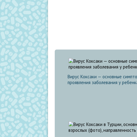
препарата стал генномодифицированный а
Вирус Коксаки — основные симпто
проявления заболевания у ребенк