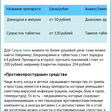
Название препарата
Цена/рубли
Аналог/Замени
Димедрол в ампулах
от 30 рублей
Диазолин дра
Супрастин таблетки
от 120 рублей
Тавегил таблет
Для
Супрастина
аналоги по более дешевой цене тоже можно
найти. Например, Хлоропирамин в таблетках стоит порядка
64 рублей. Препараты второго-третьего поколений стоят от
200 рублей, например Кларитин порядка 204 рублей.
«Противопростудные» средства
Чаще всего, когда в аптеке спрашивают лекарство от гриппа
и простуды, имеются в виду препараты, которые уменьшают
симптомы вирусной инфекции (кашель, насморк, боль в горле,
температуру). То есть – медикаменты, которые содержат
жаропонижающие и нестероидные противовоспалительные
компоненты, а иногда витамин С и антигистамин. Но к этой
же категории можно отнести и противовирусные средства, а