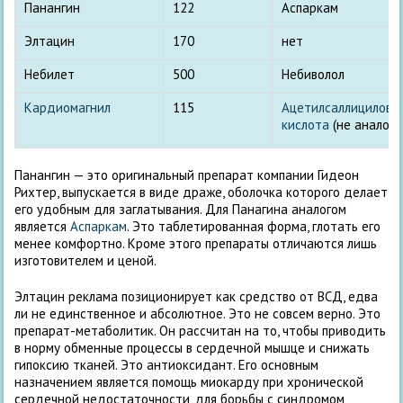
Панангин
122
Аспаркам
Элтацин
170
нет
Небилет
500
Небиволол
Кардиомагнил
115
Ацетилсаллицилова
кислота
(не аналог)
Панангин — это оригинальный препарат компании Гидеон
Рихтер, выпускается в виде драже, оболочка которого делает
его удобным для заглатывания. Для Панагина аналогом
является
Аспаркам
. Это таблетированная форма, глотать его
менее комфортно. Кроме этого препараты отличаются лишь
изготовителем и ценой.
Элтацин реклама позиционирует как средство от ВСД, едва
ли не единственное и абсолютное. Это не совсем верно. Это
препарат-метаболитик. Он рассчитан на то, чтобы приводить
в норму обменные процессы в сердечной мышце и снижать
гипоксию тканей. Это антиоксидант. Его основным
назначением является помощь миокарду при хронической
сердечной недостаточности, для борьбы с синдромом