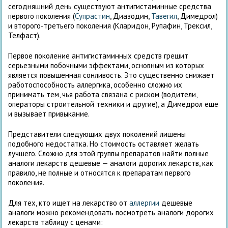
сегодняшний день существуют антигистаминные средства
первого поколения (
Супрастин
, Диазодин,
Тавегил
, Димедрол)
и второго-третьего поколения (Кларидон, Рупафин, Трексил,
Телфаст).
Первое поколение антигистаминных средств грешит
серьезными побочными эффектами, основным из которых
является повышенная сонливость. Это существенно снижает
работоспособность аллергика, особенно сложно их
принимать тем, чья работа связана с риском (водители,
операторы строительной техники и другие), а Димедрол еще
и вызывает привыкание.
Представители следующих двух поколений лишены
подобного недостатка. Но стоимость оставляет желать
лучшего. Сложно для этой группы препаратов найти полные
аналоги лекарств дешевые — аналоги дорогих лекарств, как
правило, не полные и относятся к препаратам первого
поколения.
Для тех, кто ищет на лекарство от
аллергии
дешевые
аналоги можно рекомендовать посмотреть аналоги дорогих
лекарств таблицу с ценами: