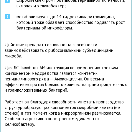
широким спектром противобактериальной активности,
включая и хеликобактер;
метаболизирует до 14-гидроксикларитромицина,
который тоже обладает способностью подавлять рост
бактериальной микрофлоры.
Действие препарата основано на способности
взаимодействовать с рибосомальными субъединицами
микроба.
Для ЛС Пилобакт АМ инструкция по применению третьим
компонентом медсредства является -синтетик
пенициллинового ряда — Амоксициллин. Он весьма
эффективен против большого количества грамотрицательных
и грамположительных бактерий.
Работает он благодаря способности угнетать производство
структурообразующих компонентов микробной клетки (ее
стенки), в тот момент когда микроорганизм размножается.
Особенно агрессивно «настроен» медикамент к
хеликобактеру.