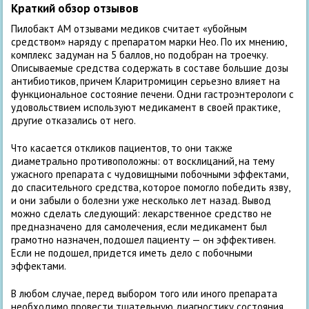
Краткий обзор отзывов
Пилобакт АМ отзывами медиков считает «убойным
средством» наряду с препаратом марки Нео. По их мнению,
комплекс задуман на 5 баллов, но подобран на троечку.
Описываемые средства содержать в составе большие дозы
антибиотиков, причем Кларитромицин серьезно влияет на
функциональное состояние печени. Одни гастроэнтерологи с
удовольствием используют медикамент в своей практике,
другие отказались от него.
Что касается откликов пациентов, то они также
диаметрально противоположны: от восклицаний, на тему
ужасного препарата с чудовищными побочными эффектами,
до спасительного средства, которое помогло победить язву,
и они забыли о болезни уже несколько лет назад. Вывод
можно сделать следующий: лекарственное средство не
предназначено для самолечения, если медикамент был
грамотно назначен, подошел пациенту — он эффективен.
Если не подошел, придется иметь дело с побочными
эффектами.
В любом случае, перед выбором того или иного препарата
необходимо провести тщательную диагностику состояния