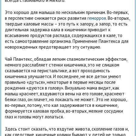
всегда стабильного и мягкого.
Это хорошо для малыша по нескольким причинам. Во-первых,
в перспективе снижается риск развития
геморроя
. Во-вторых,
твердые каловые массы – это путь к запору, а запор, то есть
длительная задержка кала в кишечники приводит к
всасыванию продуктов распада, содержащихся в кале, то
есть самоотравление организма. Применение Плантекса для
новорожденных предотвращает эту ситуацию.
Чай Плантекс, обладая легким спазмолитическим эффектом,
немного расслабляет стенки кишечника, это не слишком
сказывается на перистальтике, а вот проходимость
кишечника улучшается. И последнее, не все детки умеют
правильно «дуться», некоторые в первые месяцы после
рождения «дуются в голову». Визуально мама видит, как
малыш краснеет, вздуваются вены на его голове, краснеют
белки глаз, он плачет, но покакать не может. Это не хорошо,
во-первых, потому, что кал задерживается в кишечнике,
формируется каловая пробка, во-вторых, мелкие сосудики
глаз и головы могут лопаться.
Здесь стоит сказать, что вздутие живота, скопление газов и,
как следствие, кишечные колики бывают у детей не только