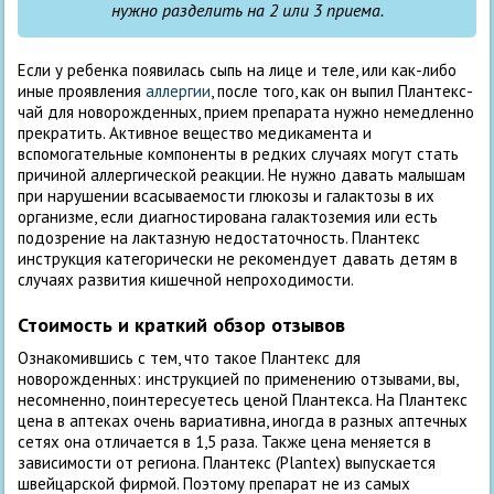
нужно разделить на 2 или 3 приема.
Если у ребенка появилась сыпь на лице и теле, или как-либо
иные проявления
аллергии
, после того, как он выпил Плантекс-
чай для новорожденных, прием препарата нужно немедленно
прекратить. Активное вещество медикамента и
вспомогательные компоненты в редких случаях могут стать
причиной аллергической реакции. Не нужно давать малышам
при нарушении всасываемости глюкозы и галактозы в их
организме, если диагностирована галактоземия или есть
подозрение на лактазную недостаточность. Плантекс
инструкция категорически не рекомендует давать детям в
случаях развития кишечной непроходимости.
Стоимость и краткий обзор отзывов
Ознакомившись с тем, что такое Плантекс для
новорожденных: инструкцией по применению отзывами, вы,
несомненно, поинтересуетесь ценой Плантекса. На Плантекс
цена в аптеках очень вариативна, иногда в разных аптечных
сетях она отличается в 1,5 раза. Также цена меняется в
зависимости от региона. Плантекс (Plantex) выпускается
швейцарской фирмой. Поэтому препарат не из самых