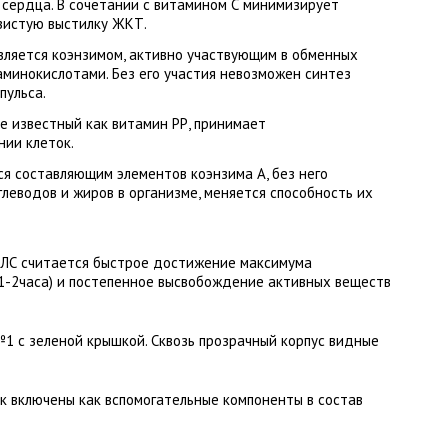
 сердца. В сочетании с витамином С минимизирует
изистую выстилку ЖКТ.
вляется коэнзимом, активно участвующим в обменных
 аминокислотами. Без его участия невозможен синтез
пульса.
е известный как витамин РР, принимает
нии клеток.
ся составляющим элементов коэнзима А, без него
леводов и жиров в организме, меняется способность их
ЛС считается быстрое достижение максимума
 1-2часа) и постепенное высвобождение активных веществ
№1 с зеленой крышкой. Сквозь прозрачный корпус видные
лак включены как вспомогательные компоненты в состав