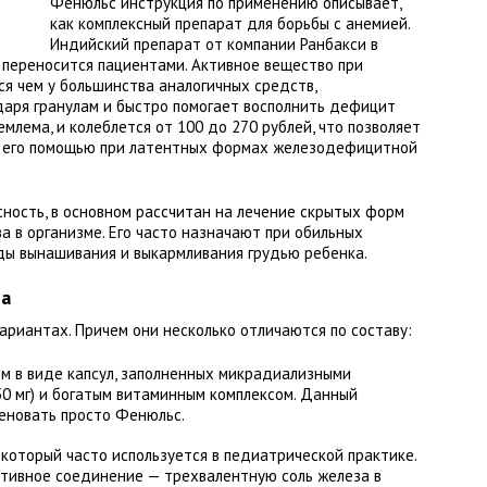
Фенюльс инструкция по применению описывает,
как комплексный препарат для борьбы с анемией.
Индийский препарат от компании Ранбакси в
 переносится пациентами. Активное вещество при
я чем у большинства аналогичных средств,
даря гранулам и быстро помогает восполнить дефицит
млема, и колеблется от 100 до 270 рублей, что позволяет
 с его помощью при латентных формах железодефицитной
сность, в основном рассчитан на лечение скрытых форм
а в организме. Его часто назначают при обильных
ды вынашивания и выкармливания грудью ребенка.
та
ариантах. Причем они несколько отличаются по составу:
м в виде капсул, заполненных микрадиализными
50 мг) и богатым витаминным комплексом. Данный
еновать просто Фенюльс.
 который часто используется в педиатрической практике.
тивное соединение — трехвалентную соль железа в