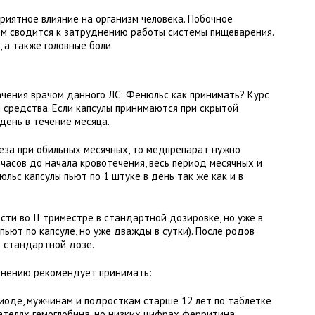
риятное влияние на организм человека. Побочное
ом сводится к затруднению работы системы пищеварения.
 а также головные боли.
ачения врачом данного ЛС: Фенюльс как принимать? Курс
 средства. Если капсулы принимаются при скрытой
 день в течение месяца.
за при обильных месячных, то медпрепарат нужно
часов до начала кровотечения, весь период месячных и
льс капсулы пьют по 1 штуке в день так же как и в
ти во II триместре в стандартной дозировке, но уже в
пьют по капсуле, но уже дважды в сутки). После родов
в стандартной дозе.
енению рекомендует принимать:
иоде, мужчинам и подросткам старше 12 лет по таблетке
зателях гемоглобина, но низких цифрах ферритина.