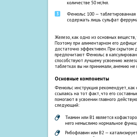
количестве 50 мг/мл.
Фенюльс 100 — таблетированная 
содержать лишь сульфат феррума 
Железо, как одно из основных веществ,
Поэтому при алиментарном его дефици
достаточно эффективен. При скрытом 
предпочитают Фенюльс в капсулированн
способствуют лучшему усвоению железа.
таблетках вы ни принимали, анемию не 
Основные компоненты
Фенюльс инструкция рекомендует, как 
ссылаясь на тот факт, что его составн
помогают в усвоении главного действу
следующий:
Тиамин или В1 является кофакторо
него немыслимо нормальное функц
Рибофлавин или В2 — катализирует