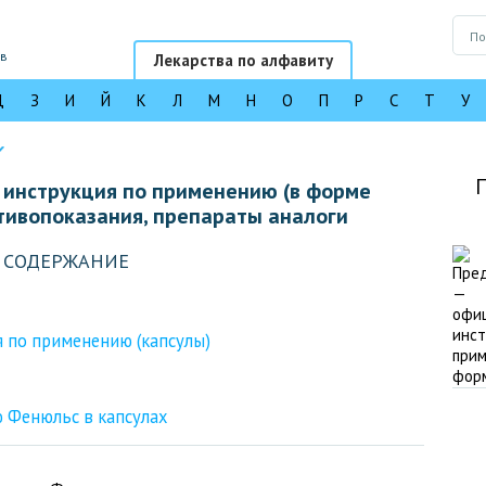
ов
Лекарства по алфавиту
Д
З
И
Й
К
Л
М
Н
О
П
Р
С
Т
У
инструкция по применению (в форме
отивопоказания, препараты аналоги
СОДЕРЖАНИЕ
 по применению (капсулы)
 Фенюльс в капсулах