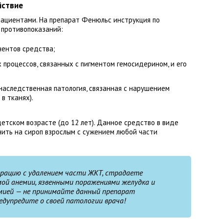
йствие
пациентами. На препарат Фенюльс инструкция по
 противопоказаний:
нентов средства;
процессов, связанных с пигментом гемосидерином, и его
наследственная патология, связанная с нарушением
в тканях).
етском возрасте (до 12 лет). Данное средство в виде
нить на сироп взрослым с сужением любой части
ерацию с удалением части ЖКТ, страдаете
ой анемии, язвенными поражениями желудка и
мией — не принимайте данный препарат
едупредите о своей патологии врача!