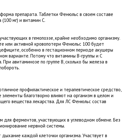
форма препарата. Таблетки Фенюльс в своем составе
(100 мг) и витамин С.
 участвующих в гемопоэзе, крайне необходимо организму.
те или активной кровопотери Фенюльс 100 будет
дефиците, особенно в гестационном периоде акушеры
ом варианте. Потому что витамины В-группы и С
 При авитаминозе по группе В, сколько бы железа в
побороть.
отличное профилактическое и терапевтическое средство,
ые элементы благотворно влияют на организм в целом и
ющего вещества лекарства. Для ЛС Фенюльс состав
м для ферментов, участвующих в углеводном обмене. Без
ионирование нервной системы.
 дыхание каждой клеточки организма. Участвует в