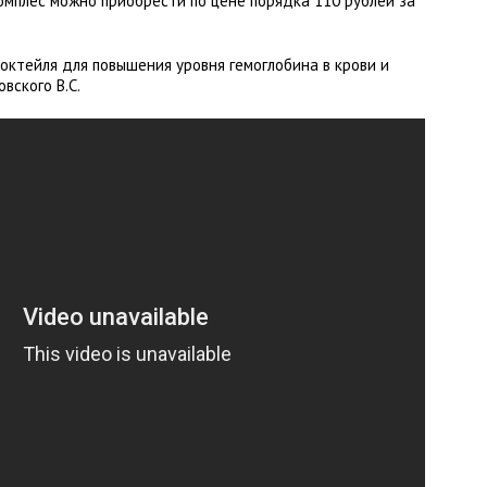
омплес можно приобрести по цене порядка 110 рублей за
октейля для повышения уровня гемоглобина в крови и
вского В.С.