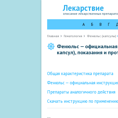
Лекарствие
описание лекарственных препарат
А
Б
В
Г
Главная
Гематология
Фенюльс (капсулы)
Фенюльс — официальная 
капсул), показания и пр
Общая характеристика препарата
Фенюльс — официальная инструкция
Препараты аналогичного действия
Скачать инструкцию по применению