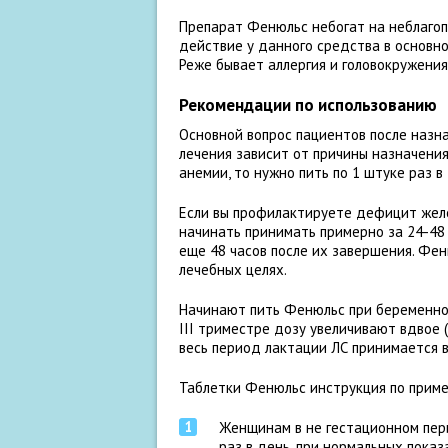
Препарат Фенюльс небогат на неблагоп
действие у данного средства в основн
Реже бывает аллергия и головокружения,
Рекомендации по использованию
Основной вопрос пациентов после назн
лечения зависит от причины назначения
анемии, то нужно пить по 1 штуке раз в
Если вы профилактируете дефицит желе
начинать принимать примерно за 24-48 
еще 48 часов после их завершения. Феню
лечебных целях.
Начинают пить Фенюльс при беременнос
III триместре дозу увеличивают вдвое (
весь период лактации ЛС принимается 
Таблетки Фенюльс инструкция по прим
Женщинам в не гестационном пер
раз в день, при нормальных пока