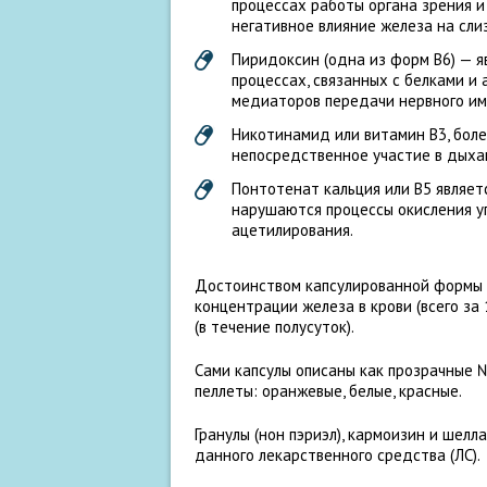
процессах работы органа зрения и
негативное влияние железа на сл
Пиридоксин (одна из форм В6) — я
процессах, связанных с белками и
медиаторов передачи нервного им
Никотинамид или витамин В3, боле
непосредственное участие в дыха
Понтотенат кальция или В5 являет
нарушаются процессы окисления уг
ацетилирования.
Достоинством капсулированной формы 
концентрации железа в крови (всего за
(в течение полусуток).
Сами капсулы описаны как прозрачные 
пеллеты: оранжевые, белые, красные.
Гранулы (нон пэриэл), кармоизин и шел
данного лекарственного средства (ЛС).