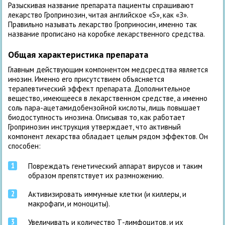
Разыскивая название препарата пациенты спрашивают
лекарство Гропринозин, читая английское «S», как «З».
Правильно называть лекарство Гроприносин, именно так
название прописано на коробке лекарственного средства.
Общая характеристика препарата
Главным действующим компонентом медсресдтва является
инозин. Именно его присутствием объясняется
терапевтический эффект препарата. Дополнительное
вещество, имеющееся в лекарственном средстве, а именно
соль пара-ацетамидобензойной кислоты, лишь повышает
биодоступность инозина. Описывая то, как работает
Гропринозин инструкция утверждает, что активный
компонент лекарства обладает целым рядом эффектов. Он
способен:
Повреждать генетический аппарат вирусов и таким
образом препятствует их размножению.
Активизировать иммунные клетки (и киллеры, и
макрофаги, и моноциты).
Увеличивать и количество Т-лимфоцитов, и их