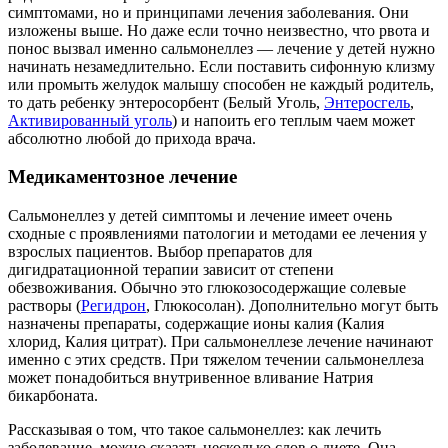
симптомами, но и принципами лечения заболевания. Они
изложены выше. Но даже если точно неизвестно, что рвота и
понос вызвал именно сальмонеллез — лечение у детей нужно
начинать незамедлительно. Если поставить сифонную клизму
или промыть желудок малышу способен не каждый родитель,
то дать ребенку энтеросорбент (Белый Уголь,
Энтеросгель
,
Активированный уголь
) и напоить его теплым чаем может
абсолютно любой до прихода врача.
Медикаментозное лечение
Сальмонеллез у детей симптомы и лечение имеет очень
сходные с проявлениями патологии и методами ее лечения у
взрослых пациентов. Выбор препаратов для
дигидратационной терапии зависит от степени
обезвоживания. Обычно это глюкозосодержащие солевые
растворы (
Регидрон
, Глюкосолан). Дополнительно могут быть
назначены препараты, содержащие ионы калия (Калия
хлорид, Калия цитрат). При сальмонеллезе лечение начинают
именно с этих средств. При тяжелом течении сальмонеллеза
может понадобиться внутривенное вливание Натрия
бикарбоната.
Рассказывая о том, что такое сальмонеллез: как лечить
заболевание, можно сказать несколько слов о диете. Она