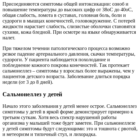
Присоединяются симптомы общей интоксикации: озноб и
повышение температуры до высоких цифр от 38оС до 40оС,
общая слабость, ломота в суставах, головная боль, боли и
судороги в мышцах конечностей, головокружение. С потерей
жидкости нарастает слабость, слизистые оболочки становятся
сухими, кожа бледной. При осмотре на языке обнаруживается
налет.
При тяжелом течении патологического процесса возможно
резкое падение артериального давления, скачки температуры,
судороги. У пациента наблюдается похолодание и
побледнение кожного покрова конечностей. Так протекает
сальмонеллез – симптомы у взрослых более выражены, чем у
пациентов детского возраста. Заболевание длиться порядка
недели (от 3 до 8 дней).
Сальмонеллез у детей
Начало этого заболевания у детей менее острое. Сальмонеллез
симптомы у детей в яркой форме демонстрирует примерно к
третьим суткам. Хотя весь спектр нарушений работы
организма у малышей тоже будет заметен. При сальмонеллезе
у детей симптомы будут следующими: это и тошнота с рвотой,
и метеоризм и типичный стул, и лихорадка.