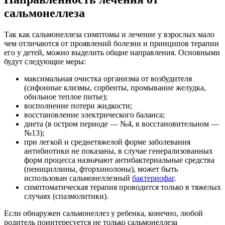
сальмонеллеза
Так как сальмонеллеза симптомы и лечение у взрослых мало
чем отличаются от проявлений болезни и принципов терапии
его у детей, можно выделить общие направления. Основными
будут следующие меры:
максимальная очистка организма от возбудителя
(сифонные клизмы, сорбенты, промывание желудка,
обильное теплое питье);
восполнение потери жидкости;
восстановление электрического баланса;
диета (в остром периоде — №4, в восстановительном —
№13);
при легкой и среднетяжелой форме заболевания
антибиотики не показаны, в случае генерализованных
форм процесса назначают антибактериальные средства
(пенициллины, фторхинолоны), может быть
использован сальмонеллезный
бактериофаг
.
симптоматическая терапия проводится только в тяжелых
случаях (спазмолитики).
Если обнаружен сальмонеллез у ребенка, конечно, любой
родитель поинтересуется не только сальмонеллеза