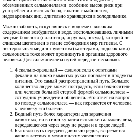
обсемененных сальмонеллами, особенно высок риск при
употреблении мясных блюд, салатов с майонезом,
недоваренных яиц, длительно хранящихся в холодильнике.
Можно заболеть, искупавшись в водоеме с высоким
содержанием возбудителя в воде, воспользовавшись личными
вещами больного (полотенца, игрушки, посуда), который не
слишком щепетилен в плане соблюдения мер гигиены. С
нестерильным мединструментом (катетерами, эндосокпами)
сальмонелла тоже может проникнуть в организм здорового
человека. Для сальмонеллеза путей передачи несколько:
Фекально-оральный — сальмонелла с остатками
фекалий на плохо вымытых руках попадает в продукты
питания. Это самый распространенный путь. Большое
количество людей может пострадать, если бакноситель
или человек больной стертой формой сальмонеллеза –
сотрудник учреждений общепита. Это ответ на вопрос
по поводу сальмонеллеза — как передается от человека
к человеку эта болезнь.
Водный путь более характерен для заражения
животных, но в сезон купания вспышки сальмонеллеза,
передающегося через воду не редки и в среде людей.
Бытовой путь передачи довольно редок, встречается
чаще в детских и медицинских учреждениях.