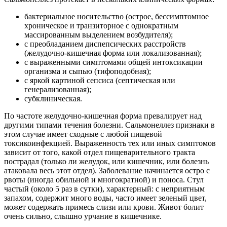
бактериальное носительство (острое, бессимптомное
хроническое и транзиторное с однократным
массированным выделением возбудителя);
с преобладанием диспепсических расстройств
(желудочно-кишечная форма или локализованная);
с выраженными симптомами общей интоксикации
организма и сыпью (тифоподобная);
с яркой картиной сепсиса (септическая или
генерализованная);
субклиническая.
По частоте желудочно-кишечная форма превалирует над
другими типами течения болезни. Сальмонеллез признаки в
этом случае имеет сходные с любой пищевой
токсикоинфекцией. Выраженность тех или иных симптомов
зависит от того, какой отдел пищеварительного тракта
пострадал (только ли желудок, или кишечник, или болезнь
атаковала весь этот отдел). Заболевание начинается остро с
рвоты (иногда обильной и многократной) и поноса. Стул
частый (около 5 раз в сутки), характерный: с неприятным
запахом, содержит много воды, часто имеет зеленый цвет,
может содержать примесь слизи или крови. Живот болит
очень сильно, слышно урчание в кишечнике.