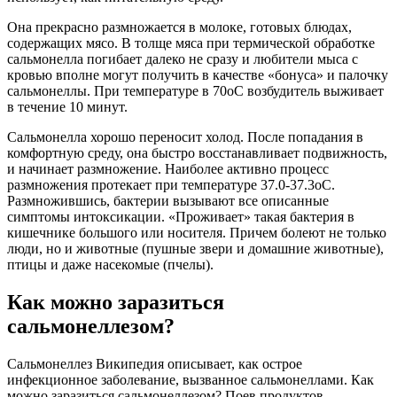
Она прекрасно размножается в молоке, готовых блюдах,
содержащих мясо. В толще мяса при термической обработке
сальмонелла погибает далеко не сразу и любители мыса с
кровью вполне могут получить в качестве «бонуса» и палочку
сальмонеллы. При температуре в 70оС возбудитель выживает
в течение 10 минут.
Сальмонелла хорошо переносит холод. После попадания в
комфортную среду, она быстро восстанавливает подвижность,
и начинает размножение. Наиболее активно процесс
размножения протекает при температуре 37.0-37.3оС.
Размножившись, бактерии вызывают все описанные
симптомы интоксикации. «Проживает» такая бактерия в
кишечнике большого или носителя. Причем болеют не только
люди, но и животные (пушные звери и домашние животные),
птицы и даже насекомые (пчелы).
Как можно заразиться
сальмонеллезом?
Сальмонеллез Википедия описывает, как острое
инфекционное заболевание, вызванное сальмонеллами. Как
можно заразиться сальмонеллезом? Поев продуктов,