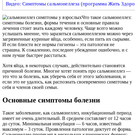
Видео: Симптомы сальмонеллеза (программа Жить Здоро
Что такое сальмонеллез:
симптомы болезни, формы течения и основные
правила
лечения стоит знать каждому человеку. Чаще всего можно
услышать мнение, что заразиться сальмонеллезом можно через
загрязненные куриные яйца, особенно, если пить их сырыми.
И если блюсти все нормы гигиены – эта патология не
страшна. К сожалению, последнее убеждение ошибочно, и с
ним лучше быстрее расстаться.
Хотя яйца, в некоторых случаях, действительно становятся
причиной болезни. Многие хотят понять про сальмонеллез —
это что за болезнь, как уберечь себя от этого заболевания, и
если это не удалось, как распознать своевременно симптомы у
себя и членов своей семьи.
Основные симптомы болезни
Такое заболевание, как сальмонеллез, инкубационный период
имеет не очень длительный. В среднем составляет от 12 часов
до суток. Минимальная инкубация — 6 часов, известный
максимум – 3 суток. Проявления патологии диктует ее форма.
Сальмонеллез протекает в нескольких клинических формах: