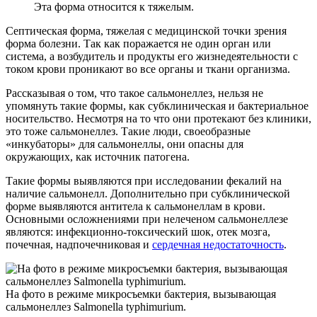
Эта форма относится к тяжелым.
Септическая форма, тяжелая с медицинской точки зрения
форма болезни. Так как поражается не один орган или
система, а возбудитель и продукты его жизнедеятельности с
током крови проникают во все органы и ткани организма.
Рассказывая о том, что такое сальмонеллез, нельзя не
упомянуть такие формы, как субклиническая и бактериальное
носительство. Несмотря на то что они протекают без клиники,
это тоже сальмонеллез. Такие люди, своеобразные
«инкубаторы» для сальмонеллы, они опасны для
окружающих, как источник патогена.
Такие формы выявляются при исследовании фекалий на
наличие сальмонелл. Дополнительно при субклинической
форме выявляются антитела к сальмонеллам в крови.
Основными осложнениями при нелеченом сальмонеллезе
являются: инфекционно-токсический шок, отек мозга,
почечная, надпочечниковая и
сердечная недостаточность
.
На фото в режиме микросъемки бактерия, вызывающая
сальмонеллез Salmonella typhimurium.