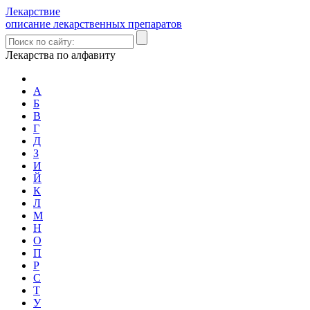
Лекарствие
описание лекарственных препаратов
Лекарства по алфавиту
А
Б
В
Г
Д
З
И
Й
К
Л
М
Н
О
П
Р
С
Т
У