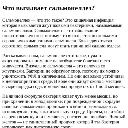
Что вызывает сальмонеллез?
Сальмонеллез — что это такое? Это кишечная инфекция,
которая вызывается жгутиковыми бактериями, называемыми
сальмонеллами. Сальмонеллез – это заболевание
полиэтиологическое, потому что вызывается несколькими
серологическими типами сальмонелл. Более двух тысяч
серотипов сальмонелл могут стать причиной сальмонеллеза.
Рассказывая о том, сальмонеллез что такое, нужно
акцентировать внимание на возбудителе болезни и его
живучести. Визуально сальмонелла – это палочка со
жгутиками. Бактерии не образуют спор, поэтому их можно
уничтожить УФЛ и кипячением. Но они довольно устойчивы
к неблагоприятной среде. В воде они живут около 5 месяцев,
в сыре порядка года, в молочных продуктах от 1 до 4 месяцев.
На яичной скорлупе бактерия живет чуть менее месяца, но
при хранении в холодильнике, при поврежденной скорлупе
палочки сальмонеллы проникают в яйцо и размножаются,
используя желток, как питательную среду. Причем, если яйцо
сварено всмятку или в мешочек, патоген не погибает. Яичный
желток — не единственный продукт, который эта бактерия
использует, как питательную среду.