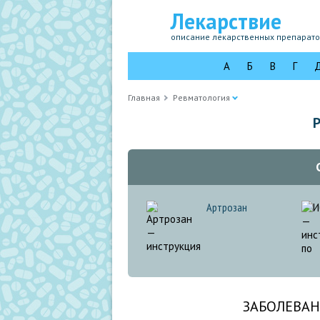
Лекарствие
описание лекарственных препарат
А
Б
В
Г
Главная
Ревматология
Артрозан
ЗАБОЛЕВАН