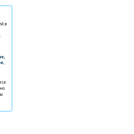
е,
е,
тся
 но
ны