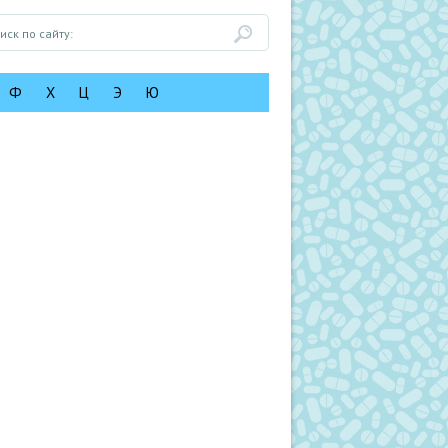
Ф
Х
Ц
Э
Ю