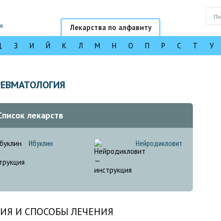
ов
Лекарства по алфавиту
Д
З
И
Й
К
Л
М
Н
О
П
Р
С
Т
У
РЕВМАТОЛОГИЯ
Список лекарств
Ибуклин
Нейродикловит
ИЯ И СПОСОБЫ ЛЕЧЕНИЯ