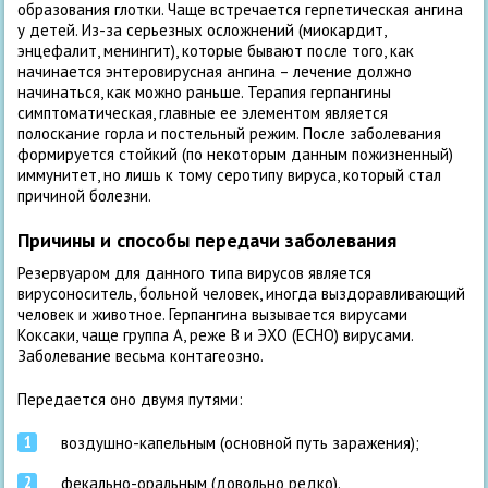
образования глотки. Чаще встречается герпетическая ангина
у детей. Из-за серьезных осложнений (миокардит,
энцефалит, менингит), которые бывают после того, как
начинается энтеровирусная ангина – лечение должно
начинаться, как можно раньше. Терапия герпангины
симптоматическая, главные ее элементом является
полоскание горла и постельный режим. После заболевания
формируется стойкий (по некоторым данным пожизненный)
иммунитет, но лишь к тому серотипу вируса, который стал
причиной болезни.
Причины и способы передачи заболевания
Резервуаром для данного типа вирусов является
вирусоноситель, больной человек, иногда выздоравливающий
человек и животное. Герпангина вызывается вирусами
Коксаки, чаще группа А, реже В и ЭХО (ECHO) вирусами.
Заболевание весьма контагеозно.
Передается оно двумя путями:
воздушно-капельным (основной путь заражения);
фекально-оральным (довольно редко).