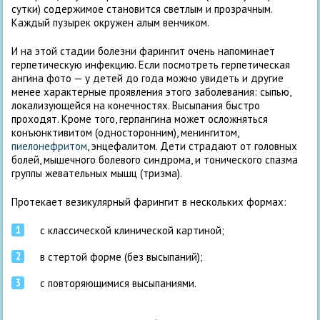
сутки) содержимое становится светлым и прозрачным.
Каждый пузырек окружен алым венчиком.
И на этой стадии болезни фарингит очень напоминает
герпетическую инфекцию. Если посмотреть герпетическая
ангина фото — у детей до года можно увидеть и другие
менее характерные проявления этого заболевания: сыпью,
локализующейся на конечностях. Высыпания быстро
проходят. Кроме того, герпангина может осложняться
конъюнктивитом (односторонним), менингитом,
пиелонефритом
, энцефалитом. Дети страдают от головных
болей, мышечного болевого синдрома, и тонического спазма
группы жевательных мышц (тризма).
Протекает везикулярный фарингит в нескольких формах:
с классической клинической картиной;
в стертой форме (без высыпаний);
с повторяющимися высыпаниями.