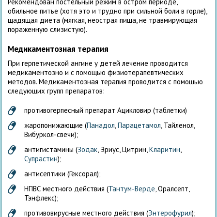
Рекомендован постельный режим в остром периоде,
обильное питье (хотя это и трудно при сильной боли в горле),
щадящая диета (мягкая, неострая пища, не травмирующая
пораженную слизистую).
Медикаментозная терапия
При герпетической ангине у детей лечение проводится
медикаментозно и с помощью физиотерапевтических
методов. Медикаментозная терапия проводится с помощью
следующих групп препаратов:
противогерпесный препарат Ацикловир (таблетки)
жаропонижающие (
Панадол
,
Парацетамол
, Тайленол,
Вибуркол-свечи);
антигистамины (
Зодак
, Эриус, Цитрин,
Кларитин
,
Супрастин
);
антисептики (Гексорал);
НПВС местного действия (
Тантум-Верде
, Оралсепт,
Тэнфлекс);
противовирусные местного действия (
Энтерофурил
);