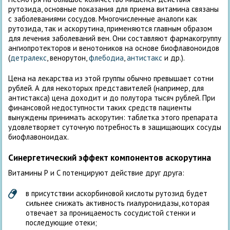
рутозида, основные показания для приема витамина связаны
с заболеваниями сосудов. Многочисленные аналоги как
рутозида, так и аскорутина, применяются главным образом
для лечения заболеваний вен. Они составляют фармакогруппу
ангиопротекторов и венотоников на основе биофлавоноидов
(
детралекс
, венорутон,
флебодиа
,
антистакс
и др.).
Цена на лекарства из этой группы обычно превышает сотни
рублей. А для некоторых представителей (например, для
антистакса) цена доходит и до полутора тысяч рублей. При
финансовой недоступности таких средств пациенты
вынуждены принимать аскорутин: таблетка этого препарата
удовлетворяет суточную потребность в защищающих сосуды
биофлавоноидах.
Синергетический эффект компонентов аскорутина
Витамины Р и С потенцируют действие друг друга:
в присутствии аскорбиновой кислоты рутозид будет
сильнее снижать активность гиалуронидазы, которая
отвечает за проницаемость сосудистой стенки и
последующие отеки;