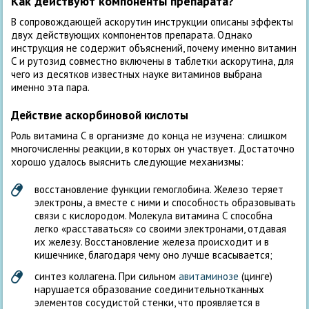
Как действуют компоненты препарата?
В сопровождающей аскорутин инструкции описаны эффекты
двух действующих компонентов препарата. Однако
инструкция не содержит объяснений, почему именно витамин
С и рутозид совместно включены в таблетки аскорутина, для
чего из десятков известных науке витаминов выбрана
именно эта пара.
Действие аскорбиновой кислоты
Роль витамина С в организме до конца не изучена: слишком
многочисленны реакции, в которых он участвует. Достаточно
хорошо удалось выяснить следующие механизмы:
восстановление функции гемоглобина. Железо теряет
электроны, а вместе с ними и способность образовывать
связи с кислородом. Молекула витамина С способна
легко «расставаться» со своими электронами, отдавая
их железу. Восстановление железа происходит и в
кишечнике, благодаря чему оно лучше всасывается;
синтез коллагена. При сильном
авитаминозе
(цинге)
нарушается образование соединительнотканных
элементов сосудистой стенки, что проявляется в