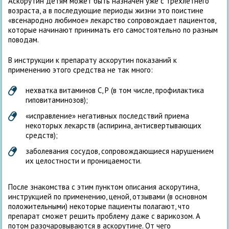
Аскорутин детям может быть назначен уже с трехлетнего
возраста, а в последующие периоды жизни это поистине
«всенародно любимое» лекарство сопровождает пациентов,
которые начинают принимать его самостоятельно по разным
поводам.
В инструкции к препарату аскорутин показаний к
применению этого средства не так много:
нехватка витаминов С, Р (в том числе, профилактика
гиповитаминозов);
«исправление» негативных последствий приема
некоторых лекарств (аспирина, антисвертывающих
средств);
заболевания сосудов, сопровождающиеся нарушением
их целостности и проницаемости.
После знакомства с этим пунктом описания аскорутина,
инструкцией по применению, ценой, отзывами (в основном
положительными) некоторые пациенты полагают, что
препарат сможет решить проблему даже с варикозом. А
потом разочаровываются в аскорутине. От чего