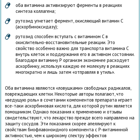
оба витамина активизируют ферменты в реакциях
синтеза коллагена;
рутозид угнетает фермент, окисляющий витамин С
(аскорбиноксидазу);
рутозид способен вступать с витамином С в
окислительно-восстановительные реакции. Это
свойство особенно важно для транспорта витамина С
внутрь клеток и поддержания его в активном состоянии.
Благодаря витамину Р организм экономнее расходует
аскорбинку, используя каждую ее молекулу в реакциях
многократно и лишь затем «отправляя в утиль».
Оба витамина являются «ловушками» свободных радикалов,
повреждающих клетки. Некоторые авторы полагают, что
«ведущую роль» в сочетании компонентов препарата играет
все-таки аскорбиновая кислота, для которой рутин является
помощником. Однако показания к применению и отзывы
свидетельствуют, что лекарство прежде всего направлено на
защиту сосудов. Эти показания скорее апеллируют к
свойствам биофлавоноидного компонента с Р-витаминной
активностью, чем к широкому спектру эффектов