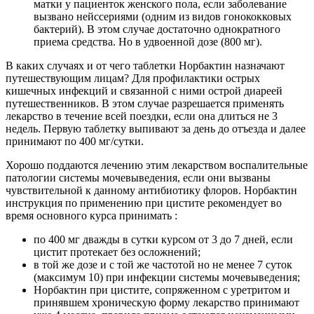
матки у пациенток женского пола, если заболевание
вызвано нейссериями (одним из видов гонококковых
бактерий). В этом случае достаточно однократного
приема средства. Но в удвоенной дозе (800 мг).
В каких случаях и от чего таблетки Норбактин назначают
путешествующим лицам? Для профилактики острых
кишечных инфекций и связанной с ними острой диареей
путешественников. В этом случае разрешается применять
лекарство в течение всей поездки, если она длиться не 3
недель. Первую таблетку выпивают за день до отъезда и далее
принимают по 400 мг/сутки.
Хорошо поддаются лечению этим лекарством воспалительные
патологии системы мочевыведения, если они вызваны
чувствительной к данному антибиотику флоров. Норбактин
инструкция по применению при цистите рекомендует во
время основного курса принимать :
по 400 мг дважды в сутки курсом от 3 до 7 дней, если
цистит протекает без осложнений;
в той же дозе и с той же частотой но не менее 7 суток
(максимум 10) при инфекции системы мочевыведения;
Норбактин при цистите, сопряженном с уретритом и
принявшем хроническую форму лекарство принимают