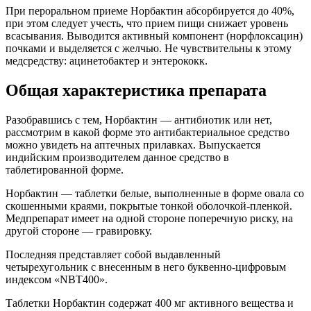
При пероральном приеме Норбактин абсорбируется до 40%,
при этом следует учесть, что прием пищи снижает уровень
всасывания. Выводится активный компонент (норфлоксацин)
почками и выделяется с желчью. Не чувствительны к этому
медсредству: ацинетобактер и энтерококк.
Общая характеристика препарата
Разобравшись с тем, Норбактин — антибиотик или нет,
рассмотрим в какой форме это антибактериальное средство
можно увидеть на аптечных прилавках. Выпускается
индийским производителем данное средство в
таблетированной форме.
Норбактин — таблетки белые, выполненные в форме овала со
скошенными краями, покрытые тонкой оболочкой-пленкой.
Медпрепарат имеет на одной стороне поперечную риску, на
другой стороне — гравировку.
Последняя представляет собой выдавленный
четырехугольник с внесенным в него буквенно-цифровым
индексом «NBT400».
Таблетки Норбактин содержат 400 мг активного вещества и