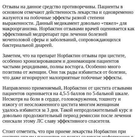
Отзывы на данное средство противоречивы. Пациенты в
основном отмечают действенность лекарства и одновременно
жалуются на побочные эффекты разной степени
выраженности. Данный медикамент довольно «тяжел» для
макроорганизма. Норбактин отзывами врачей оценивается как
эффективный медпрепарат при лечении болезней
мочеполовой сферы и заболеваний, сопровождающихся
бактериальной диареей.
Заметим, что на препарат Норбактин отзывы при цистите,
особенно хронизировавшем и донимающим пациентов
частыми рецидивами, полны восторга. Особенно много
позитива от женщин. Они так рады избавиться от болезни,
что даже игнорируют малоприятные побочные эффекты.
Направленно применяемый, Норбактин от цистита отзывами
пациентов оценивается на 4,5-5 баллов по 5-бальной шкале.
Несмотря на боли в сердце, головокружения, тошноту и
изжогу от неосложненного цистита многим женщинам
удалось избавится за 3 дня. Такой непродолжительный курс и
довольно продолжительный период ремиссии после лечения
снискали этому ЛС славу эффективного спасителя.
Стоит отметить, что при приеме лекарства Норбактин при
цистите отзывы пациентов не всегда содержат информацию о