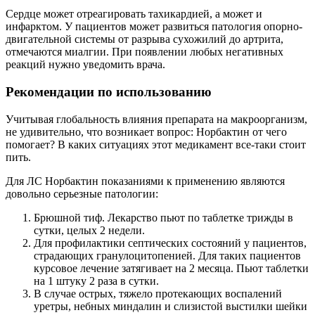
Сердце может отреагировать тахикардией, а может и
инфарктом. У пациентов может развиться патология опорно-
двигательной системы от разрыва сухожилий до артрита,
отмечаются миалгии. При появлении любых негативных
реакций нужно уведомить врача.
Рекомендации по использованию
Учитывая глобальность влияния препарата на макроорганизм,
не удивительно, что возникает вопрос: Норбактин от чего
помогает? В каких ситуациях этот медикамент все-таки стоит
пить.
Для ЛС Норбактин показаниями к применению являются
довольно серьезные патологии:
Брюшной тиф. Лекарство пьют по таблетке трижды в
сутки, целых 2 недели.
Для профилактики септических состояний у пациентов,
страдающих гранулоцитопенией. Для таких пациентов
курсовое лечение затягивает на 2 месяца. Пьют таблетки
на 1 штуку 2 раза в сутки.
В случае острых, тяжело протекающих воспалений
уретры, небных миндалин и слизистой выстилки шейки