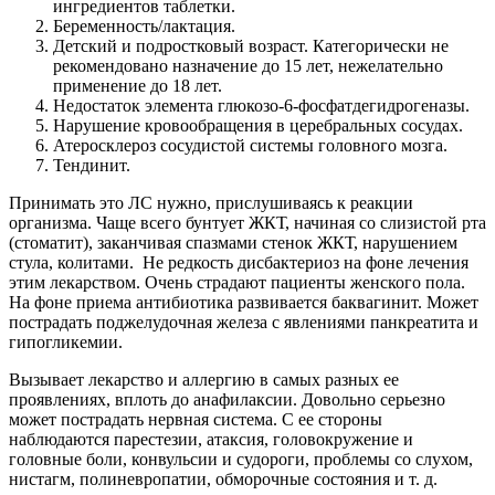
ингредиентов таблетки.
Беременность/лактация.
Детский и подростковый возраст. Категорически не
рекомендовано назначение до 15 лет, нежелательно
применение до 18 лет.
Недостаток элемента глюкозо-6-фосфатдегидрогеназы.
Нарушение кровообращения в церебральных сосудах.
Атеросклероз сосудистой системы головного мозга.
Тендинит.
Принимать это ЛС нужно, прислушиваясь к реакции
организма. Чаще всего бунтует ЖКТ, начиная со слизистой рта
(стоматит), заканчивая спазмами стенок ЖКТ, нарушением
стула, колитами. Не редкость дисбактериоз на фоне лечения
этим лекарством. Очень страдают пациенты женского пола.
На фоне приема антибиотика развивается баквагинит. Может
пострадать поджелудочная железа с явлениями панкреатита и
гипогликемии.
Вызывает лекарство и аллергию в самых разных ее
проявлениях, вплоть до анафилаксии. Довольно серьезно
может пострадать нервная система. С ее стороны
наблюдаются парестезии, атаксия, головокружение и
головные боли, конвульсии и судороги, проблемы со слухом,
нистагм, полиневропатии, обморочные состояния и т. д.