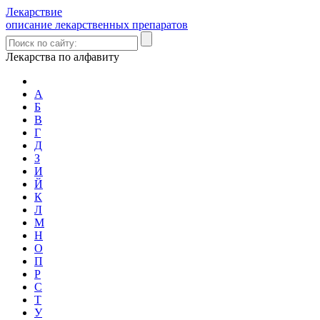
Лекарствие
описание лекарственных препаратов
Лекарства по алфавиту
А
Б
В
Г
Д
З
И
Й
К
Л
М
Н
О
П
Р
С
Т
У