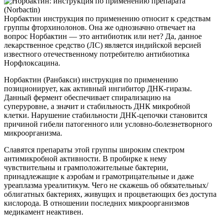
Норбактин инструкция по применению относит к средствам
группы фторхинолонов. Она же однозначно отвечает на
вопрос Норбактин — это антибиотик или нет? Да, данное
лекарственное средство (ЛС) является индийской версией
известного отечественному потребителю антибиотика
Норфлоксацина.
Норбактин (Ранбакси) инструкция по применению
позиционирует, как активный ингибитор ДНК-гиразы.
Данный фермент обеспечивает спирализацию на
суперуровне, а значит и стабильность ДНК микробной
клетки. Нарушение стабильности ДНК-цепочки становится
причиной гибели патогенного или условно-болезнетворного
микроорганизма.
Славятся препараты этой группы широким спектром
антимикробной активности. В пробирке к нему
чувствительны и грамположительные бактерии,
принадлежащие к аэробам и грамотрицательные и даже
уреаплазма уреалитикум. Чего не скажешь об обязательных/
облигатных бактериях, живущих и процветающих без доступа
кислорода. В отношении последних микроорганизмов
медикамент неактивен.