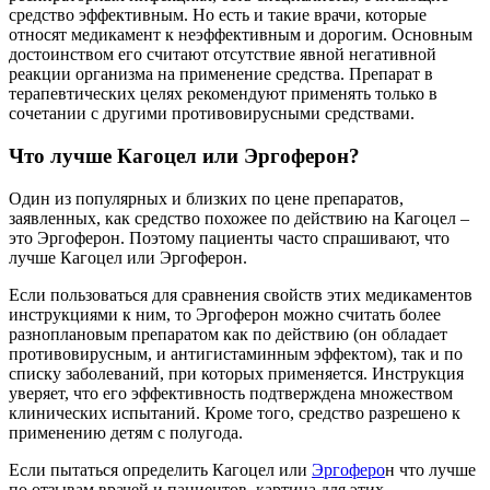
средство эффективным. Но есть и такие врачи, которые
относят медикамент к неэффективным и дорогим. Основным
достоинством его считают отсутствие явной негативной
реакции организма на применение средства. Препарат в
терапевтических целях рекомендуют применять только в
сочетании с другими противовирусными средствами.
Что лучше Кагоцел или Эргоферон?
Один из популярных и близких по цене препаратов,
заявленных, как средство похожее по действию на Кагоцел –
это Эргоферон. Поэтому пациенты часто спрашивают, что
лучше Кагоцел или Эргоферон.
Если пользоваться для сравнения свойств этих медикаментов
инструкциями к ним, то Эргоферон можно считать более
разноплановым препаратом как по действию (он обладает
противовирусным, и антигистаминным эффектом), так и по
списку заболеваний, при которых применяется. Инструкция
уверяет, что его эффективность подтверждена множеством
клинических испытаний. Кроме того, средство разрешено к
применению детям с полугода.
Если пытаться определить Кагоцел или
Эргоферо
н что лучше
по отзывам врачей и пациентов, картина для этих