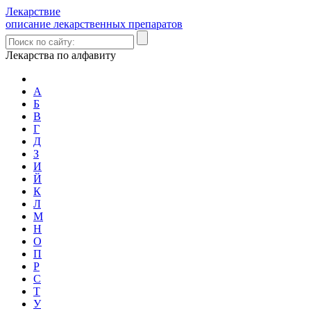
Лекарствие
описание лекарственных препаратов
Лекарства по алфавиту
А
Б
В
Г
Д
З
И
Й
К
Л
М
Н
О
П
Р
С
Т
У