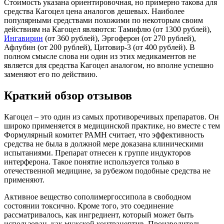
Стоимость указана ориентировочная, но примерно такова для
средства Кагоцел цена аналогов дешевых. Наиболее
популярными средствами похожими по некоторым своим
действиям на Кагоцел являются: Тамифлю (от 1300 рублей),
Ингавирин
(от 360 рублей), Эргоферон (от 270 рублей),
Афлубин (от 200 рублей), Цитовир-3 (от 400 рублей). В
полном смысле слова ни один из этих медикаментов не
является для средства Кагоцел аналогом, но вполне успешно
заменяют его по действию.
Краткий обзор отзывов
Кагоцел – это один из самых противоречивых препаратов. Он
широко применяется в медицинской практике, но вместе с тем
Формулярный комитет РАМН считает, что эффективность
средства не была в должной мере доказана клиническими
испытаниями. Препарат отнесен к группе индукторов
интерферона. Такое понятие используется только в
отечественной медицине, за рубежом подобные средства не
применяют.
Активное вещество сополимергоссипола в свободном
состоянии токсично. Кроме того, это соединение
рассматривалось, как ингредиент, который может быть
использован, как мужской контрацептив. Производитель,