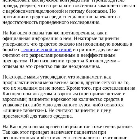
правда, уверяет, что в препарате токсичный компонент связан
с карбоксиметилцеллюлозой и потому безопасен. Но
противники средства среди специалистов нарекают на
недостаточность проведенного исследования.
На Кагоцел отзывы так же противоречивы, как и
официальная информация о нем. Некоторые пациенты
утверждают, что средство оказало им неоценимую помощь в
борьбе с
герпетической ангиной
и гриппом, другие же
считают его разрекламированным и неэффективным
препаратом. При назначении средства Кагоцел детям –
отзывы на это средство так же неоднозначны.
Некоторые мамы утверждают, что медикамент, как
профилактическая мера весьма хорош, другие сетуют на то,
что их малышам он не помог. Кроме того, при составлении на
Кагоцел отзывов детям и взрослым (при приеме детьми и
взрослыми) пациенты нарекают на количество средств в
упаковке (их либо мало для одного курса, либо остаются
«лишние таблетки»). Не считают пациенты и цену
приемлемой для такого средства.
На Кагоцел отзывы врачей специалистов тоже очень разные.
Так как этот препарат назначают пациентам при
респираторных инфекциях, есть специалисты, считающие